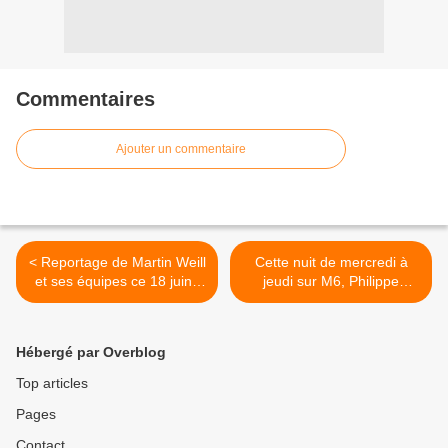
Commentaires
Ajouter un commentaire
< Reportage de Martin Weill
Cette nuit de mercredi à
et ses équipes ce 18 juin :
jeudi sur M6, Philippe
Qui veut tuer la démocratie
Etchebest se lance dans un
?
road trip à travers la
Californie. >
Hébergé par Overblog
Top articles
Pages
Contact