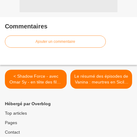
Commentaires
Ajouter un commentaire
< Shadow Force - avec
Le résumé des épisodes de
Omar Sy - en tête des films
Vanina : meurtres en Sicile,
les + regardés sur Prime
série diffusée le dimanche
Vidéo en France.
soir sur France 3. >
Hébergé par Overblog
Top articles
Pages
Contact