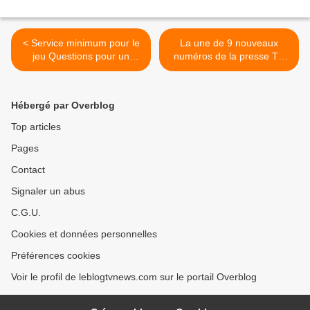
< Service minimum pour le
La une de 9 nouveaux
jeu Questions pour un
numéros de la presse TV
champion dès la rentrée sur
parus cette fin juin. >
France 3.
Hébergé par Overblog
Top articles
Pages
Contact
Signaler un abus
C.G.U.
Cookies et données personnelles
Préférences cookies
Voir le profil de leblogtvnews.com sur le portail Overblog