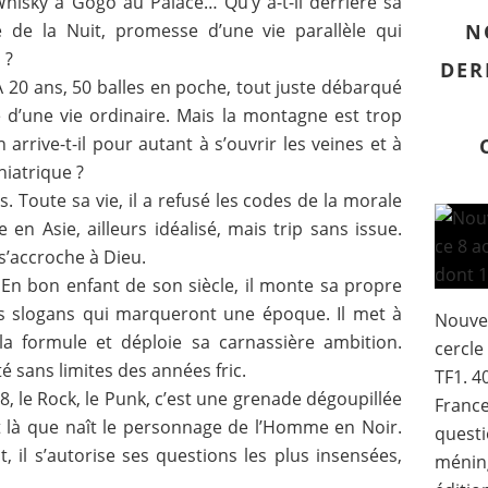
Whisky à Gogo au Palace… Qu’y a-t-il derrière sa
 de la Nuit, promesse d’une vie parallèle qui
N
 ?
DER
À 20 ans, 50 balles en poche, tout juste débarqué
té d’une vie ordinaire. Mais la montagne est trop
rrive-t-il pour autant à s’ouvrir les veines et à
hiatrique ?
 Toute sa vie, il a refusé les codes de la morale
e en Asie, ailleurs idéalisé, mais trip sans issue.
 s’accroche à Dieu.
 En bon enfant de son siècle, il monte sa propre
s slogans qui marqueront une époque. Il met à
Nouve
la formule et déploie sa carnassière ambition.
cercle
rté sans limites des années fric.
TF1. 4
68, le Rock, le Punk, c’est une grenade dégoupillée
France
est là que naît le personnage de l’Homme en Noir.
questi
, il s’autorise ses questions les plus insensées,
méning