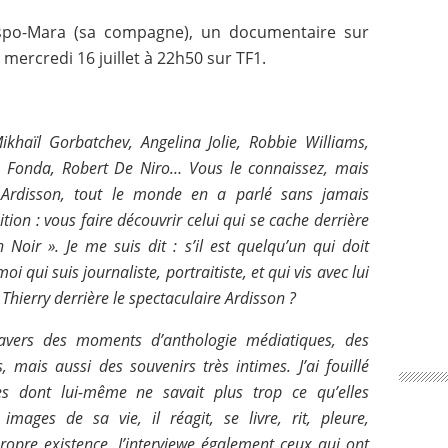
respo-Mara (sa compagne), un documentaire sur
mercredi 16 juillet à 22h50 sur TF1.
ikhaïl Gorbatchev, Angelina Jolie, Robbie Williams,
e Fonda, Robert De Niro… Vous le connaissez, mais
 Ardisson, tout le monde en a parlé sans jamais
ion : vous faire découvrir celui qui se cache derrière
oir ». Je me suis dit : s’il est quelqu’un qui doit
oi qui suis journaliste, portraitiste, et qui vis avec lui
 Thierry derrière le spectaculaire Ardisson ?
ravers des moments d’anthologie médiatiques, des
, mais aussi des souvenirs très intimes. J’ai fouillé
s dont lui-même ne savait plus trop ce qu’elles
images de sa vie, il réagit, se livre, rit, pleure,
opre existence. J’interviewe également ceux qui ont