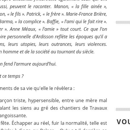
si, peuvent le raconter. Manon, « la fille ainée »,
on, « le fils ». Patrick, « le frère ». Marie-France Brière,
rma, « la complice ». Baffie, « l’ami qui le fait rire ».
ser ». Anne Méaux, « l’amie » tout court. Ce que l’on
oire personnelle d’Ardisson reflète les époques qu’il a
ons, leurs utopies, leurs outrances, leurs violences.
 homme et de la société au tournant du siècle.
 fend l’armure aujourd’hui.
t ce temps ?
nts de sa vie qu'elle le révèlera :
 garçon triste, hypersensible, entre une mère mal
lant les siens au gré des chantiers de Travaux
angoissante.
VOU
ête. Échapper au réel, fuir la normalité, telle est