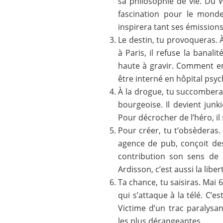
sa philosophie de vie. Du 
fascination pour le monde
inspirera tant ses émissions
Le destin, tu provoqueras. 
à Paris, il refuse la banali
haute à gravir. Comment en a
être interné en hôpital psyc
À la drogue, tu succomberas.
bourgeoise. Il devient junki
Pour décrocher de l’héro, il
Pour créer, tu t’obsèderas.
agence de pub, conçoit de
contribution son sens de 
Ardisson, c’est aussi la libe
Ta chance, tu saisiras. Mai 
qui s’attaque à la télé. C’
Victime d’un trac paralysant
les plus dérangeantes.