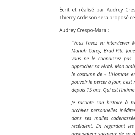
Écrit et réalisé par Audrey C
Thierry Ardisson sera proposé ce 
Audrey Crespo-Mara :
"Vous l’avez vu interviewer M
Mariah Carey, Brad Pitt, Jan
vous ne le connaissez pas.
approcher sa vérité. Mon ambit
le costume de « L’Homme en N
pouvoir le percer à jour, c’est m
depuis 15 ans. Qui est l’intime
Je raconte son histoire à t
archives personnelles inédites
dans ses malles cadenassée
recélaient. En regardant les 
observateur soigneux de sa pr