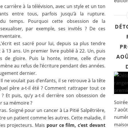
éditio
 carrière à la télévision, avec un style et un ton
gants entre tous, parfois jusqu’à la rupture.
r du temps. Pourquoi cette obsession de la
DÉT
sexualiser, par exemple, ses invités ? De ces
inventaire.
L’écrit est sacré pour lui, depuis sa plus tendre
PR
 à 13 ans. Un premier livre publié à 22. Un, puis
AOÛ
 de gloire. Puis la honte, intime, celle d’une
’amène au refus de l’écriture pendant des années.
jugement dernier.
Il ne voulait pas d’enfants, il se retrouve à la tête
uel père a-t-il été ? Comment rattraper tout ce
? Et puis, qu’y a-t-il derrière son obsession de
Soirée
er sa mémoire ?
7 août
as. Soigné pour un cancer à La Pitié Salpêtrière,
numér
 être un patient comme les autres. Cette maladie, il
maison
des projecteurs. Mais
pour ce film, c’est devant