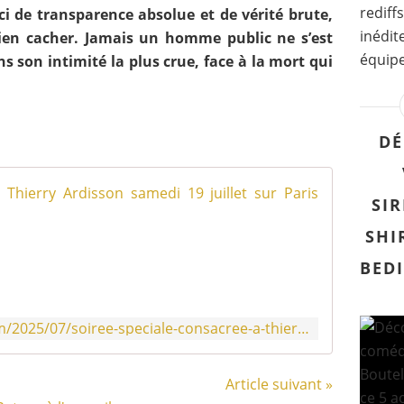
rediff
 de transparence absolue et de vérité brute,
inédit
rien cacher. Jamais un homme public ne s’est
équipe
ns son intimité la plus crue, face à la mort qui
DÉ
Soirée s
SIR
P
SHI
o
u
BEDI
r
s
a
https://www.leblogtvnews.com/2025/07/soiree-speciale-consacree-a-thierry-ardisson-samedi-19-juillet-sur-paris-premiere.html
l
u
e
Article suivant »
r