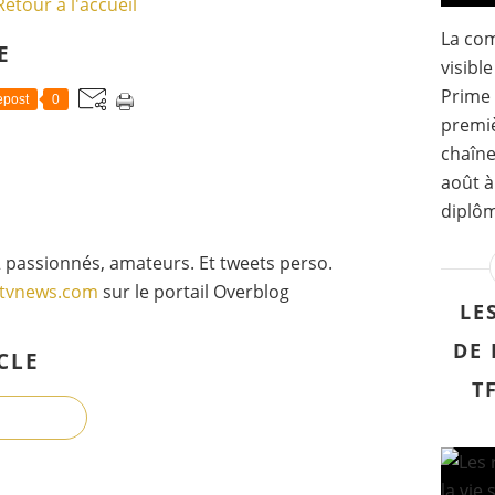
Retour à l'accueil
l
'
La com
i
E
visibl
m
m
Prime 
post
0
e
premi
n
chaîne
s
e
août à
c
diplôm
a
r
 passionnés, amateurs. Et tweets perso.
r
gtvnews.com
sur le portail Overblog
i
LE
è
r
DE 
e
CLE
d
T
e
T
h
i
e