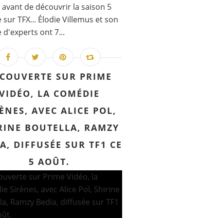
s avant de découvrir la saison 5
e sur TFX... Élodie Villemus et son
 d'experts ont 7...
COUVERTE SUR PRIME
VIDÉO, LA COMÉDIE
péciale consacrée à Thierry Ardisson samedi 19 jui
ÈNES, AVEC ALICE POL,
RINE BOUTELLA, RAMZY
A, DIFFUSÉE SUR TF1 CE
5 AOÛT.