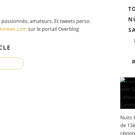
T
N
 passionnés, amateurs. Et tweets perso.
gtvnews.com
sur le portail Overblog
S
CLE
Nuits 
de 13è
région