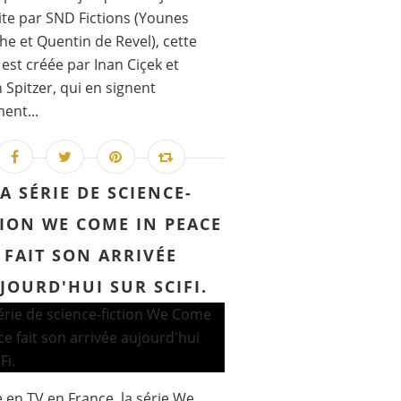
te par SND Fictions (Younes
e et Quentin de Revel), cette
n est créée par Inan Ciçek et
n Spitzer, qui en signent
ent...
A SÉRIE DE SCIENCE-
TION WE COME IN PEACE
FAIT SON ARRIVÉE
JOURD'HUI SUR SCIFI.
e en TV en France, la série We