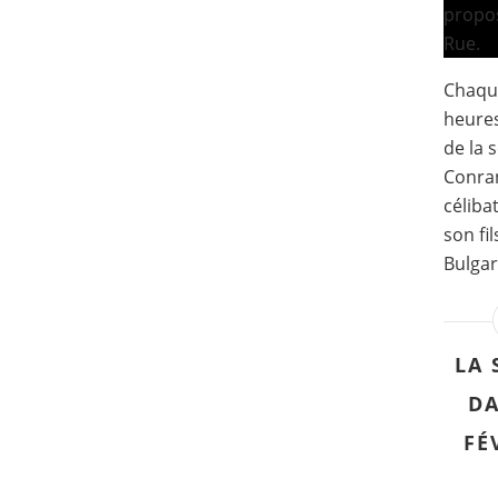
Chaque
heure
de la s
Conran
céliba
son fi
Bulgar
LA 
DA
FÉ