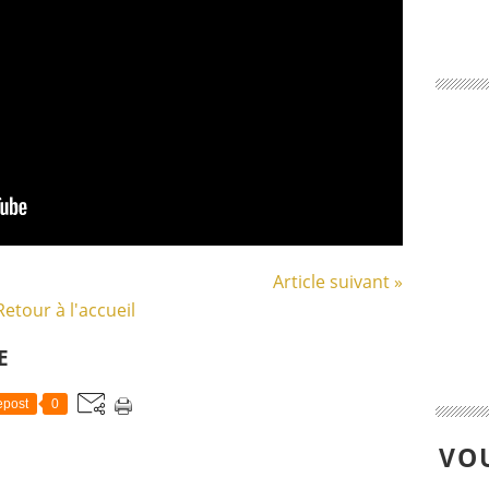
Article suivant »
Retour à l'accueil
E
post
0
VOU