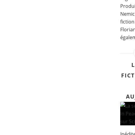
Produi
Nemich
fictio
Floria
égalem
L
FIC
AU
Inédit