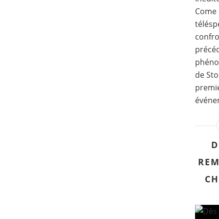
Come I
télés
confr
précéd
phéno
de St
premie
événem
D
REM
CH