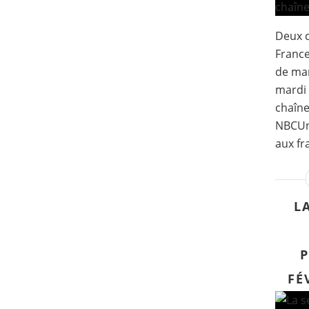
Deux c
France
de ma
mardi 
chaîne
NBCUni
aux fr
L
P
FÉ