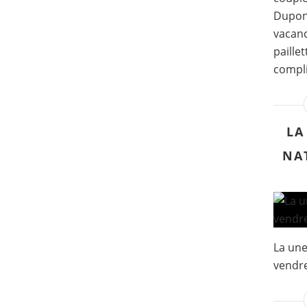
Dupont
vacanc
paille
compli
LA
NA
La une
vendre