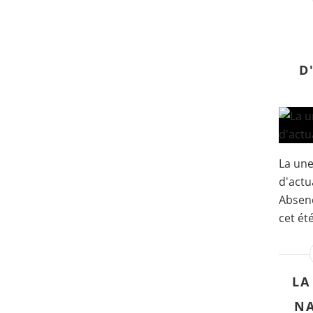
D
La un
d'actua
Absenc
cet été
LA
NA