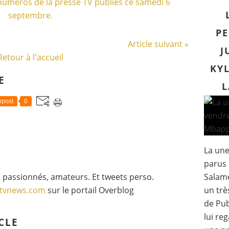
PE
Article suivant »
J
Retour à l'accueil
KYL
E
L
post
0
La un
parus 
 passionnés, amateurs. Et tweets perso.
Salam
gtvnews.com
sur le portail Overblog
un trè
de Pub
lui re
CLE