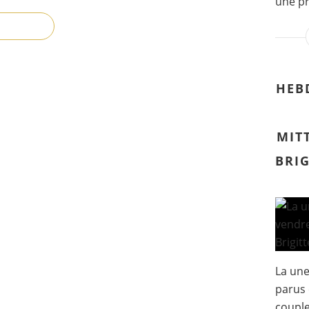
une pr
HEB
MIT
BRI
La un
parus 
couple