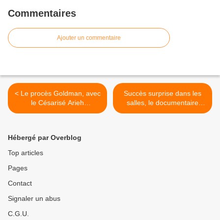
Commentaires
Ajouter un commentaire
< Le procès Goldman, avec
Succès surprise dans les
le Césarisé Arieh
salles, le documentaire
Worthalter, ce mercredi soir
chrétien Sacré-Coeur
sur ARTE.
diffusé dès aujourd'hui sur
Canal+. >
Hébergé par Overblog
Top articles
Pages
Contact
Signaler un abus
C.G.U.