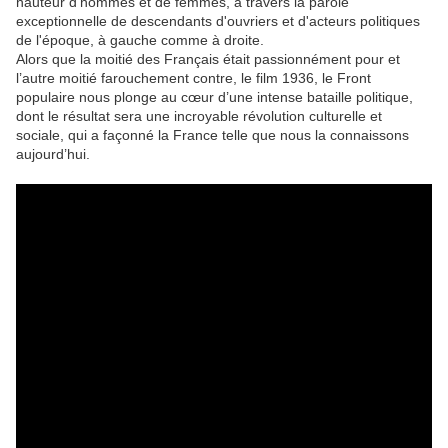
hauteur d’hommes et de femmes, à travers la parole
exceptionnelle de descendants d'ouvriers et d'acteurs politiques
de l'époque, à gauche comme à droite.
Alors que la moitié des Français était passionnément pour et
l’autre moitié farouchement contre, le film 1936, le Front
populaire nous plonge au cœur d’une intense bataille politique,
dont le résultat sera une incroyable révolution culturelle et
sociale, qui a façonné la France telle que nous la connaissons
aujourd’hui.