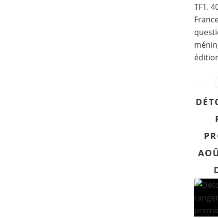
TF1. 4
France
questi
méning
éditio
DÉT
PR
AOÛ