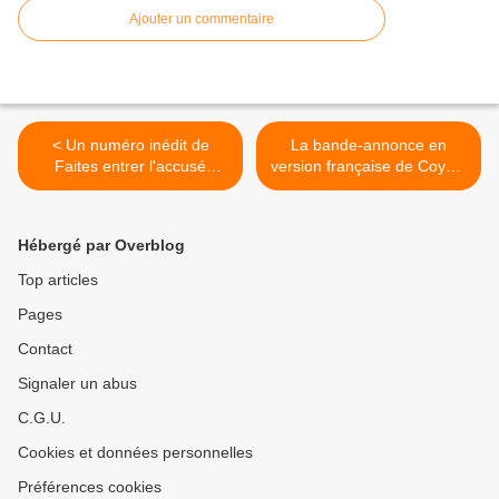
Ajouter un commentaire
< Un numéro inédit de
La bande-annonce en
Faites entrer l'accusé
version française de Coyote
consacré ce dimanche aux
vs. ACME. >
disparus de Mirepoix.
Hébergé par Overblog
Top articles
Pages
Contact
Signaler un abus
C.G.U.
Cookies et données personnelles
Préférences cookies