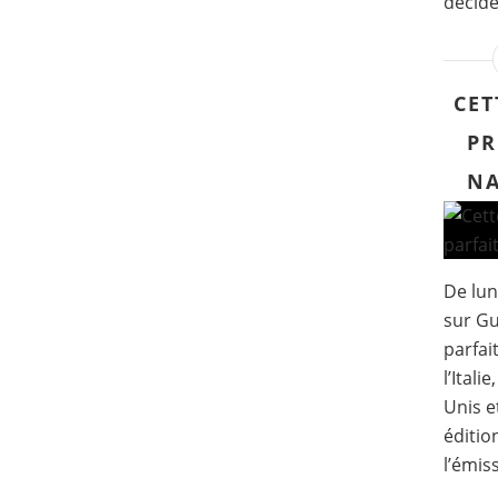
décidé
CET
PR
NA
De lun
sur Gu
parfai
l’Itali
Unis e
éditio
l’émiss