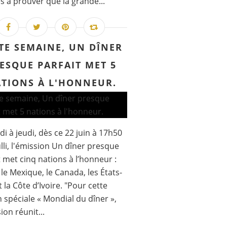
s à prouver que la grande...
TE SEMAINE, UN DÎNER
ESQUE PARFAIT MET 5
TIONS À L'HONNEUR.
di à jeudi, dès ce 22 juin à 17h50
lli, l'émission Un dîner presque
t met cinq nations à l’honneur :
e, le Mexique, le Canada, les États-
t la Côte d’Ivoire. "Pour cette
n spéciale « Mondial du dîner »,
ion réunit...