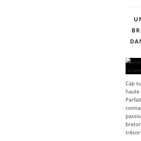
U
BR
DA
Cap su
haute 
Parfai
connai
passio
breton
trésor