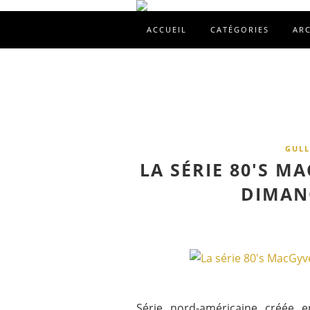
ACCUEIL
CATÉGORIES
AR
GULL
LA SÉRIE 80'S M
DIMAN
Série nord-américaine créée e