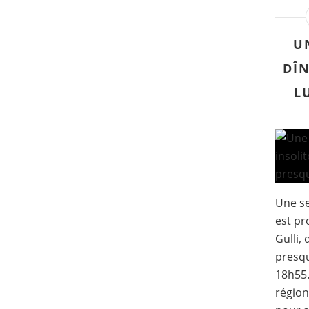
U
DÎN
L
Une se
est pr
Gulli,
presqu
18h55
région