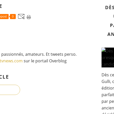
E
DÈ
post
0
P
AN
 passionnés, amateurs. Et tweets perso.
gtvnews.com
sur le portail Overblog
Dès ce
CLE
Gulli,
éditio
parfai
par pe
ancien