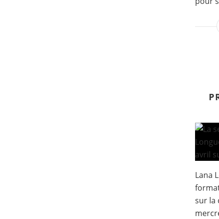
pour s
P
Lana L
format
sur la 
mercre