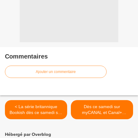
Commentaires
Ajouter un commentaire
< La série britannique
Dès ce samedi sur
Bookish dès ce samedi soir
myCANAL et Canal+
sur Polar+.
Cinéma(s), Jeunes mères,
drame des frères
Dardenne. >
Hébergé par Overblog