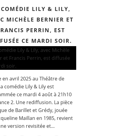
 COMÉDIE LILY & LILY,
C MICHÈLE BERNIER ET
FRANCIS PERRIN, EST
FFUSÉE CE MARDI SOIR.
 des Molières 2026 : Muriel Robin, Josiane Balasko
 en avril 2025 au Théâtre de
la comédie Lily & Lily est
ammée ce mardi 4 août à 21h10
ance 2. Une rediffusion. La pièce
ue de Barillet et Grédy, jouée
cqueline Maillan en 1985, revient
ne version revisitée et...