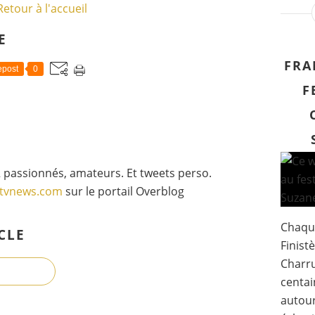
Retour à l'accueil
é
m
o
E
n
i
FRA
post
0
e
F
d
e
s
M
o
l
 passionnés, amateurs. Et tweets perso.
i
gtvnews.com
sur le portail Overblog
è
r
e
Chaque
s
CLE
Finistè
,
m
Charru
e
centai
n
autou
é