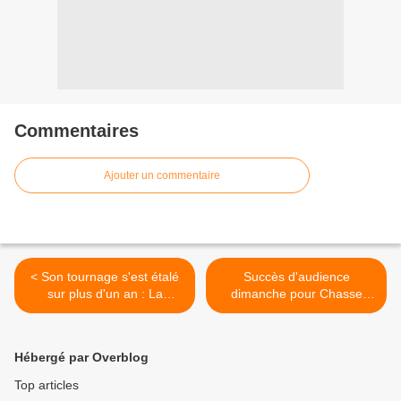
Commentaires
Ajouter un commentaire
< Son tournage s'est étalé
Succès d'audience
sur plus d'un an : La
dimanche pour Chasse
fresque Il était une fois en
gardée sur TF1. >
Amérique, de Sergio Leone,
ce lundi sur ARTE.
Hébergé par Overblog
Top articles