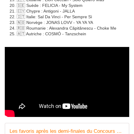
🇸🇪 Suède : FELICIA - My System
🇨🇾 Chypre : Antigoni - JALLA
🇮🇹 Italie: Sal Da Vinci - Per Sempre Sì
🇳🇴 Norvège : JONAS LOVV - YA YA YA
🇷🇴 Roumanie : Alexandra Căpitănescu - Choke Me
🇦🇹 Autriche : COSMÓ - Tanzschein
Les favoris après les demi-finales du Concours Eurovision : Delta Goodrem impressionne, la cote de Akylas et Monroe s'écroule ! - LeBlogTVNews