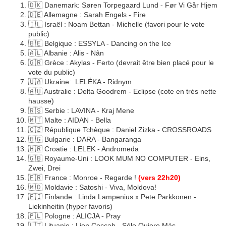
🇩🇰 Danemark: Søren Torpegaard Lund - Før Vi Går Hjem
🇩🇪 Allemagne : Sarah Engels - Fire
🇮🇱 Israël : Noam Bettan - Michelle (favori pour le vote
public)
🇧🇪 Belgique : ESSYLA - Dancing on the Ice
🇦🇱 Albanie : Alis - Nân
🇬🇷 Grèce : Akylas - Ferto (devrait être bien placé pour le
vote du public)
🇺🇦 Ukraine: LELÉKA - Ridnym
🇦🇺 Australie : Delta Goodrem - Eclipse (cote en très nette
hausse)
🇷🇸 Serbie : LAVINA - Kraj Mene
🇲🇹 Malte : AIDAN - Bella
🇨🇿 République Tchèque : Daniel Zizka - CROSSROADS
🇧🇬 Bulgarie : DARA - Bangaranga
🇭🇷 Croatie : LELEK - Andromeda
🇬🇧 Royaume-Uni : LOOK MUM NO COMPUTER - Eins,
Zwei, Drei
🇫🇷 France : Monroe - Regarde !
(vers 22h20)
🇲🇩 Moldavie : Satoshi - Viva, Moldova!
🇫🇮 Finlande : Linda Lampenius x Pete Parkkonen -
Liekinheitin (hyper favoris)
🇵🇱 Pologne : ALICJA - Pray
🇱🇹 Lituanie : Lion Ceccah - Sólo Quiero Más