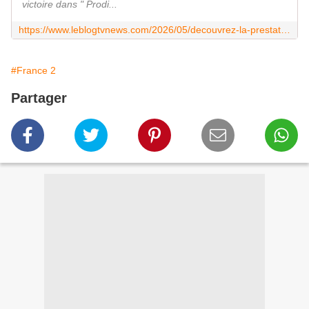
victoire dans " Prodi...
https://www.leblogtvnews.com/2026/05/decouvrez-la-prestation-de-monroe-sur-la-scene-du-concours-eurovision-avec-la-chanson-regarde.html
#France 2
Partager