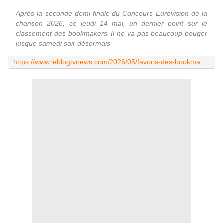
Après la seconde demi-finale du Concours Eurovision de la
chanson 2026, ce jeudi 14 mai, un dernier point sur le
classement des bookmakers. Il ne va pas beaucoup bouger
jusque samedi soir désormais
https://www.leblogtvnews.com/2026/05/favoris-des-bookmakers-pour-la-finale-du-concours-eurovision-lampenius-parkkonen-s-envolent-vers-la-victoire-ferto-devisse.html