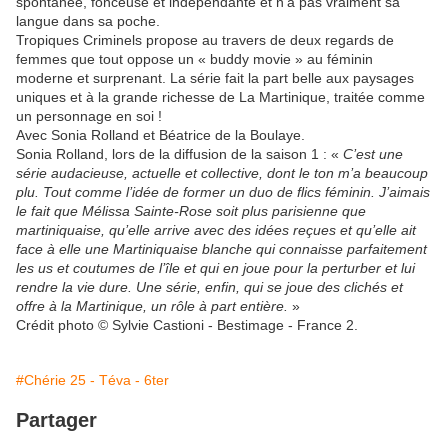
spontanée, fonceuse et indépendante et n’a pas vraiment sa
langue dans sa poche.
Tropiques Criminels propose au travers de deux regards de
femmes que tout oppose un « buddy movie » au féminin
moderne et surprenant. La série fait la part belle aux paysages
uniques et à la grande richesse de La Martinique, traitée comme
un personnage en soi !
Avec Sonia Rolland et Béatrice de la Boulaye.
Sonia Rolland, lors de la diffusion de la saison 1 : «
C’est une
série audacieuse, actuelle et collective, dont le ton m’a beaucoup
plu. Tout comme l’idée de former un duo de flics féminin. J’aimais
le fait que Mélissa Sainte-Rose soit plus parisienne que
martiniquaise, qu’elle arrive avec des idées reçues et qu’elle ait
face à elle une Martiniquaise blanche qui connaisse parfaitement
les us et coutumes de l’île et qui en joue pour la perturber et lui
rendre la vie dure. Une série, enfin, qui se joue des clichés et
offre à la Martinique, un rôle à part entière.
»
Crédit photo © Sylvie Castioni - Bestimage - France 2.
#Chérie 25 - Téva - 6ter
Partager