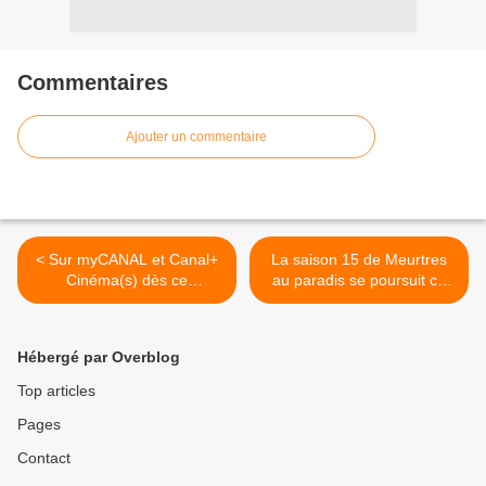
Commentaires
Ajouter un commentaire
< Sur myCANAL et Canal+
La saison 15 de Meurtres
Cinéma(s) dès ce
au paradis se poursuit ce
dimanche, Sur la route de
lundi sur France 2 : résumé
papa, avec Redouane
des épisodes. >
Bougheraba, Caroline
Hébergé par Overblog
Anglade et Farida Ouchani.
Top articles
Pages
Contact