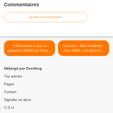
Commentaires
Ajouter un commentaire
< Document à voir ce
Concert « Star Academy :
samedi à 13h20 sur France
Tour 2026 » en direct de
2 : Une maison partagée.
Toulon ce samedi soir sur
TF1. >
Hébergé par Overblog
Top articles
Pages
Contact
Signaler un abus
C.G.U.