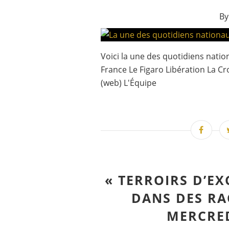
By
Voici la une des quotidiens nati
France Le Figaro Libération La C
(web) L'Équipe
« TERROIRS D’E
DANS DES RAC
MERCRED