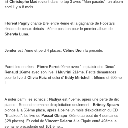
Et
Christophe Maé
revient dans le top 3 avec "Mon paradis". un album
sorti il y a 8 mois.
Florent Pagny
chante Brel entre 4ème et la gagnante de Popstars
réalise de beaux débuts : 5ème position pour le premier album de
Sheryfa Luna
.
Jenifer
est 7ème et perd 4 places.
Céline Dion
la précède.
Parmi les entrées :
Pierre Perret
9ème avec "Le plaisir des Dieux",
Renaud
16ème avec son live,
I Muvrini
21ème. Petits démarrages
pour le live d'
Olivia Ruiz
et celui d'
Eddy Mirtchell
: 59ème et 60ème
!
A noter parmi les échecs :
Nadiya
est 45ème, après une perte de dix
places . Seconde semaine d'exploitation seulement...
Britney Spears
plonge à la 56ème place, après à peine un mois d'exploitation du CD
"Blackout". Le live de
Pascal Obispo
72ème au bout de 4 semaines
(-28 places). Et celui de
Vincent Delerm
à la Cigale entré 49ème la
semaine précédente est 101 ème...