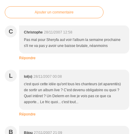
Ajouter un commentaire
C
Christophe
28/11/2007 12:58
Pas mal pour Sheryfa aut voir l'album la semaine prochaine
s'il ne va pas y avoir une baisse brutale, néanmoins
Répondre
L
lol(o)
28/11/2007 00:08
c'est quoi cette idée qu'ont tous les chanteurs (et aparentés)
de sortir un album live ? C'est devenu obligatoire ou quoi ?
Quel intéret ? Un Delerm en live je vois pas ce que ca
apporte... Le fric quoi... c'est tout...
Répondre
B
Bijou
27/11/2007 21:09