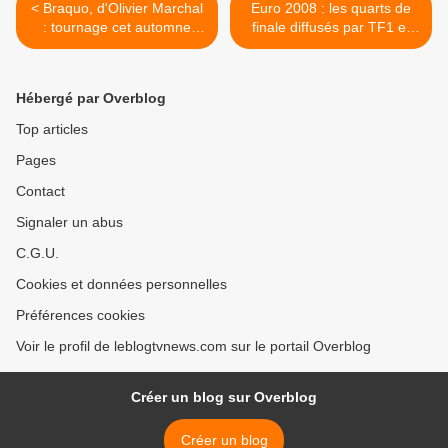
< Braquo, d'Olivier Marchal
Euro 2008 : les quarts de
: tournage cet automne
finale diffusés par TF1 et
pour Canal+.
M6. >
Hébergé par Overblog
Top articles
Pages
Contact
Signaler un abus
C.G.U.
Cookies et données personnelles
Préférences cookies
Voir le profil de leblogtvnews.com sur le portail Overblog
Créer un blog sur Overblog
Créer un blog