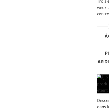
Trois 
week-e
centre
Â
P
ARDI
Descen
dans l