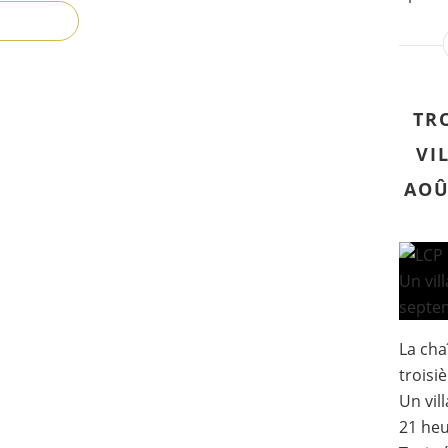
TR
VI
AOÛ
La cha
troisi
Un vil
21 heu