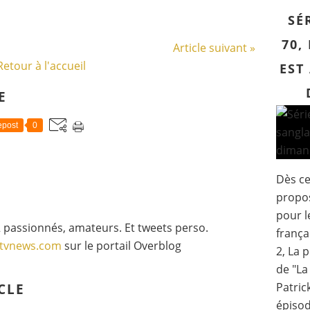
SÉ
70,
Article suivant »
Retour à l'accueil
EST
E
post
0
Dès ce
propos
pour l
 passionnés, amateurs. Et tweets perso.
frança
gtvnews.com
sur le portail Overblog
2, La 
de "La
Patric
CLE
épisod