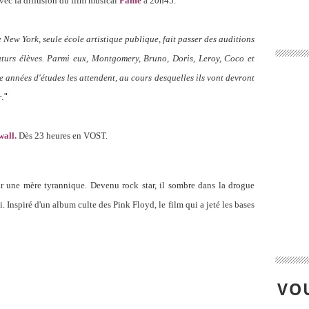
vec la diffusion du film musical
Fame
à 20h45.
New York, seule école artistique publique, fait passer des auditions
uturs élèves. Parmi eux, Montgomery, Bruno, Doris, Leroy, Coco et
 années d'études les attendent, au cours desquelles ils vont devront
r
."
wall.
Dès 23 heures en VOST.
ar une mère tyrannique. Devenu rock star, il sombre dans la drogue
. Inspiré d'un album culte des Pink Floyd, le film qui a jeté les bases
VOU