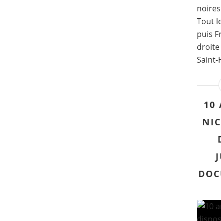
noires
Tout l
puis F
droite
Saint-
10
NIC
DOC