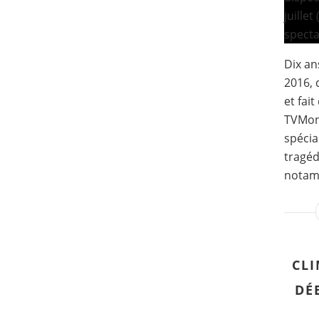
Dix ans
2016, 
et fai
TVMon
spécia
tragéd
notamm
CLI
DÉ