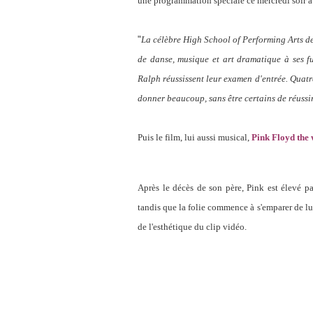
une programmation spéciale ce mercredi soir a
"
La célèbre High School of Performing Arts de 
de danse, musique et art dramatique à ses f
Ralph réussissent leur examen d'entrée. Quatre
donner beaucoup, sans être certains de réussi
Puis le film, lui aussi musical,
Pink Floyd the 
Après le décès de son père, Pink est élevé p
tandis que la folie commence à s'emparer de lui
de l'esthétique du clip vidéo.