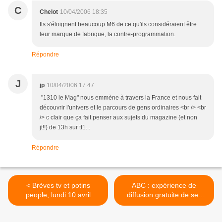
C
Chelot
10/04/2006 18:35
Ils s'éloignent beaucoup M6 de ce qu'ils considéraient être
leur marque de fabrique, la contre-programmation.
Répondre
J
jp
10/04/2006 17:47
"1310 le Mag" nous emmène à travers la France et nous fait
découvrir l'univers et le parcours de gens ordinaires <br /> <br
/> c clair que ça fait penser aux sujets du magazine (et non
jt!!) de 13h sur tf1...
Répondre
< Brèves tv et potins
ABC : expérience de
people, lundi 10 avril
diffusion gratuite de ses
séries sur internet >