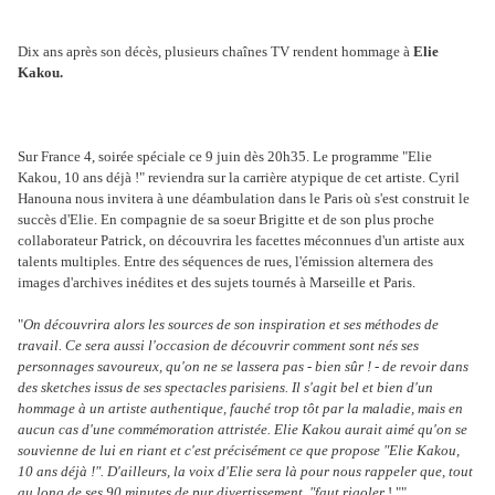
Dix ans après son décès, plusieurs chaînes TV rendent hommage à
Elie
Kakou.
Sur France 4, soirée spéciale ce 9 juin dès 20h35. Le programme "Elie
Kakou, 10 ans déjà !" reviendra sur la carrière atypique de cet artiste. Cyril
Hanouna nous invitera à une déambulation dans le Paris où s'est construit le
succès d'Elie. En compagnie de sa soeur Brigitte et de son plus proche
collaborateur Patrick, on découvrira les facettes méconnues d'un artiste aux
talents multiples. Entre des séquences de rues, l'émission alternera des
images d'archives inédites et des sujets tournés à Marseille et Paris.
"
On découvrira alors les sources de son inspiration et ses méthodes de
travail. Ce sera aussi l'occasion de découvrir comment sont nés ses
personnages savoureux, qu'on ne se lassera pas - bien sûr ! - de revoir dans
des sketches issus de ses spectacles parisiens. Il s'agit bel et bien d'un
hommage à un artiste authentique, fauché trop tôt par la maladie, mais en
aucun cas d'une commémoration attristée. Elie Kakou aurait aimé qu'on se
souvienne de lui en riant et c'est précisément ce que propose "Elie Kakou,
10 ans déjà !". D'ailleurs, la voix d'Elie sera là pour nous rappeler que, tout
au long de ses 90 minutes de pur divertissement, "faut rigoler
! "".