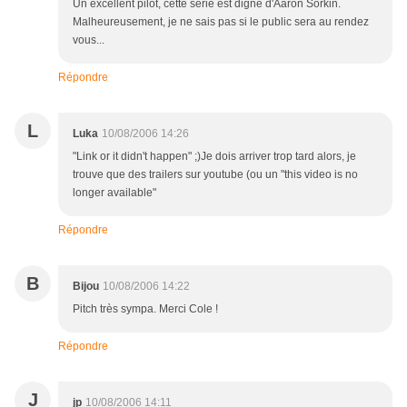
Un excellent pilot, cette série est digne d'Aaron Sorkin.
Malheureusement, je ne sais pas si le public sera au rendez
vous...
Répondre
L
Luka
10/08/2006 14:26
"Link or it didn't happen" ;)Je dois arriver trop tard alors, je
trouve que des trailers sur youtube (ou un "this video is no
longer available"
Répondre
B
Bijou
10/08/2006 14:22
Pitch très sympa. Merci Cole !
Répondre
J
jp
10/08/2006 14:11