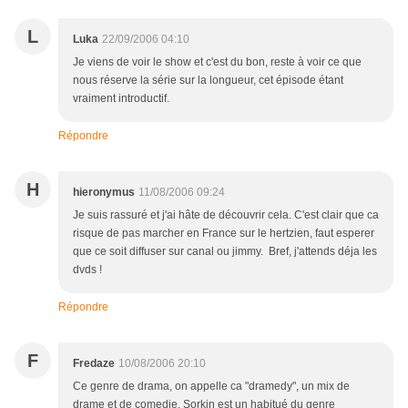
L
Luka
22/09/2006 04:10
Je viens de voir le show et c'est du bon, reste à voir ce que
nous réserve la série sur la longueur, cet épisode étant
vraiment introductif.
Répondre
H
hieronymus
11/08/2006 09:24
Je suis rassuré et j'ai hâte de découvrir cela. C'est clair que ca
risque de pas marcher en France sur le hertzien, faut esperer
que ce soit diffuser sur canal ou jimmy. Bref, j'attends déja les
dvds !
Répondre
F
Fredaze
10/08/2006 20:10
Ce genre de drama, on appelle ca "dramedy", un mix de
drame et de comedie. Sorkin est un habitué du genre