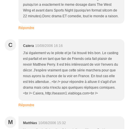
puisqu'on a exactement le meme dosage dans The West
Wing et avant dans Sports Night (quoiqu'en format sitcom de
22 minutes).Donc drama ET comedie, tout le monde a raison.
Répondre
C
Caiera
10/08/2006 16:16
J'ai également vu le pilote et je l'ai trouvé très bon. Le casting
est parfait et en tant que fan de Friends cela fait plaisir de
revoir Matthew Perry. Il est très intéressant de voir l'envers du
décor. J'espère vraiment que cette série marchera pour que
nous ayons la chance de la voir en France. En tout cas elle
est très attendue...<br /> pour répondre à alluve il s'agit d'un
drama mais cela n'exclu aps quelques répliques comiques.
<br /> Caiera, http://season1.viabloga.com<br />
Répondre
M
Matthias
10/08/2006 15:32