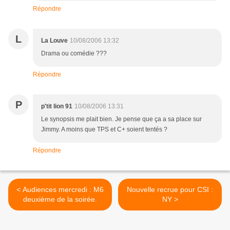
Répondre
L
La Louve
10/08/2006 13:32
Drama ou comédie ???
Répondre
P
p'tit lion 91
10/08/2006 13:31
Le synopsis me plait bien. Je pense que ça a sa place sur
Jimmy. A moins que TPS et C+ soient tentés ?
Répondre
< Audiences mercredi : M6
Nouvelle recrue pour CSI :
deuxième de la soirée.
NY >