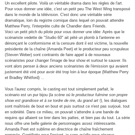
Un excellent pilote. Voilà un véritable drama dans les règles de l'art.
Pour vous donner une idée, c'est un petit peu The West Wing transposé
dans le monde de la télévision. C'est donc une véritable série
dramatique, loin du registre comique dans lequel on pouvait attendre
Matthew Perry, l'interprète culte de Chandler dans Friends.
Voici un petit pitch du pilote pour vous donner une idée: Après que le
scénariste vedette de "Studio 60" ait pété un plomb à l'antenne en
dénonçant le conformisme et la censure dont il est victime, la nouvelle
présidente de la chaîne (Amanda Peet) et le producteur peu scrupuleux
(Steven Weber) sont contraints de faire appel à de nouveaux
scénaristes pour changer l'image de leur show et surtout le sauver. Ils
vont alors penser à deux anciens scénaristes de l'émission qui avaient
justement été viré pour avoir été trop loin à leur époque (Matthew Perry
et Bradley Whitford) ...
Vous l'aurez compris, le casting est tout simplement parfait, le
scénario est un pur bijou (
la scène où le producteur fulmine son propre
show est grandiose et à se tordre de rire, du grand art !),
les dialogues
sont maîtrisés de bout en bout et puis surtout ce n'est pas surjoué, tout
en sobriété. Dans ce milieu, on pouvait s'attendre à une bande de
requins qui allaient se tirer dans les pattes, et bien pas du tout. La série
nous offre une belle galerie de personnages assez intéressante.
Amanda Peet est sublime en directrice de chaîne fraîchement
nommée. Gentillette pour l'instant, je sens qu'elle nous réserve