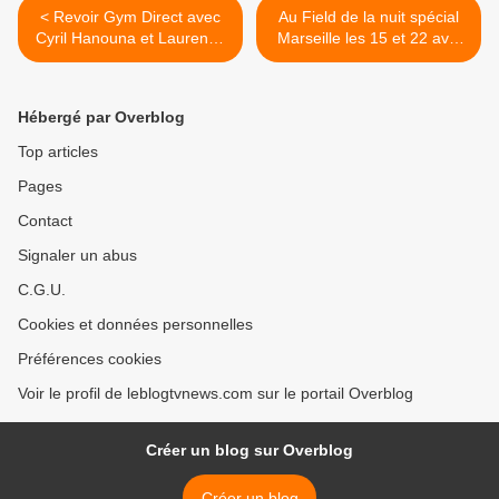
< Revoir Gym Direct avec
Au Field de la nuit spécial
Cyril Hanouna et Laurence
Marseille les 15 et 22 avril
Ferrari (Vidéo).
(Vidéo, les coulisses). >
Hébergé par Overblog
Top articles
Pages
Contact
Signaler un abus
C.G.U.
Cookies et données personnelles
Préférences cookies
Voir le profil de leblogtvnews.com sur le portail Overblog
Créer un blog sur Overblog
Créer un blog