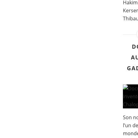
Hakim 
Kersen
Thibau
D
A
GAD
Son no
l’un d
monde