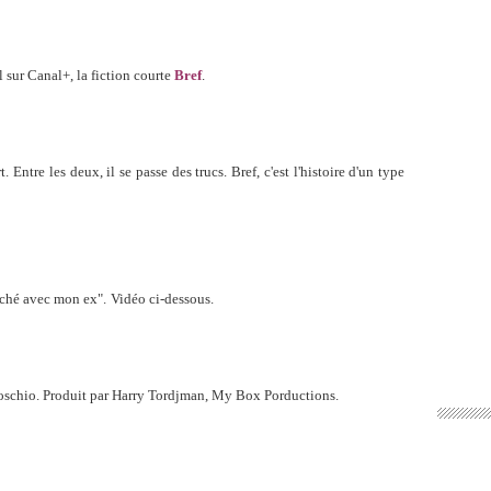
 sur Canal+, la fiction courte
Bref
.
. Entre les deux, il se passe des trucs. Bref, c'est l'histoire d'un type
uché avec mon ex".
Vidéo ci-dessous.
Moschio. Produit par Harry Tordjman, My Box Porductions.