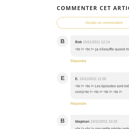
COMMENTER CET ARTI
Ajouter un commentaire
B
Bob
15/11/2011 12:14
<br /> <br /> ça s'ésouffle quand m
Répondre
E
E.
15/11/2011 11:00
<br /> <br /> Les épisodes sont inég
crois)<br /> <br /> <br /> <br />
Répondre
B
blagman
15/11/2011 10:32
<br /> <br /> une petite pépite ce