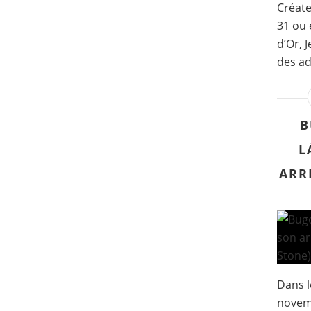
Créate
31 ou 
d’Or, 
des ad
B
L
ARR
Dans l
novem