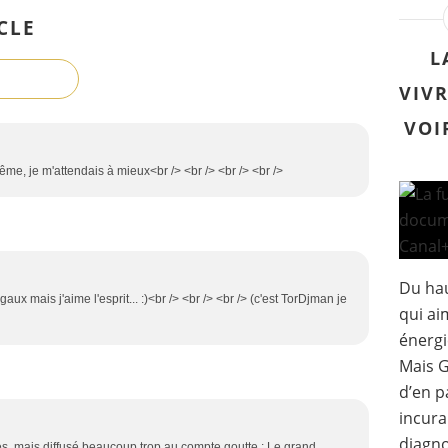
CLE
L
VIVR
VOI
ême, je m'attendais à mieux<br /> <br /> <br /> <br />
Du hau
aux mais j'aime l'esprit... :)<br /> <br /> <br /> (c'est TorDjman je
qui ai
énergi
Mais G
d’en p
incura
diagno
rtes, mais diffusé beaucoup trop au compte goutte : Le grand