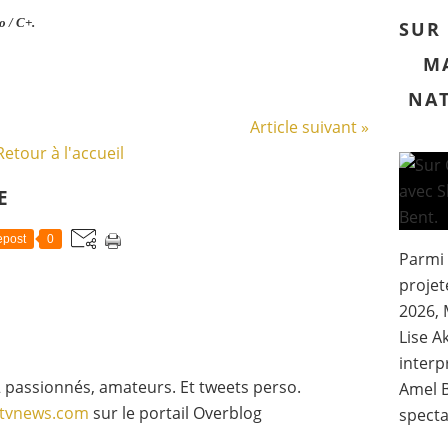
 / C+.
SUR 
MA
NAT
Article suivant »
Retour à l'accueil
E
post
0
Parmi
projet
2026, 
Lise A
interp
 passionnés, amateurs. Et tweets perso.
Amel B
gtvnews.com
sur le portail Overblog
specta