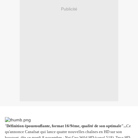
Publicité
"
Définition époustouflante, format 16/9ème, qualité de son optimale"...
Ce
qu'annonce Canalsat qui lance quatre nouvelles chaînes en HD sur son
bouquet, dès ce mardi 8 novembre : Nat Geo Wild HD (canal 518), Teva HD