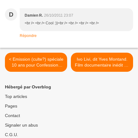
D
Damien R.
26/10/2011 23:07
<br /> <br /> Cool :))<br /> <br /> <br /> <br />
Répondre
< Emission (culte?) spéciale
Ivo Livi, dit Yves Montand.
10 ans pour Confessions
Film documentaire inédit de
intimes...
Patrick Rotman. >
Hébergé par Overblog
Top articles
Pages
Contact
Signaler un abus
C.G.U.