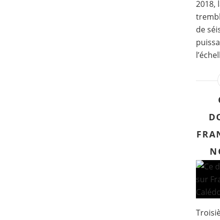
2018, 
tremb
de séi
puissa
l’échell
D
FRA
N
Troisi