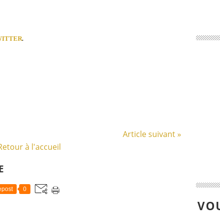
WITTER
.
Article suivant »
Retour à l'accueil
E
post
0
VOU