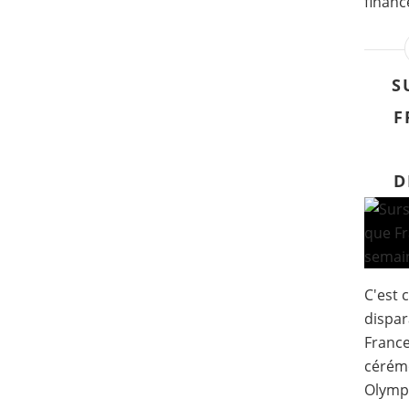
financ
S
F
D
C'est 
dispar
France
cérémo
Olympi