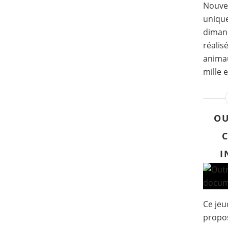
Nouvel
uniqu
diman
réalis
animau
mille 
OU
I
Ce jeu
propos