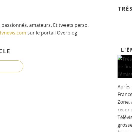
TRÈ
 passionnés, amateurs. Et tweets perso.
gtvnews.com
sur le portail Overblog
L'É
CLE
Après 
France
Zone, 
recond
Télévi
gross