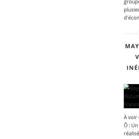
groupe
plusie
d'écon
MAY
INÉ
À voir
Ô : Un
réalis