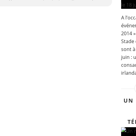
A l’oc
événe
2014 »
Stade 
sont à
juin :
consac
irlanda
UN 
TÉ