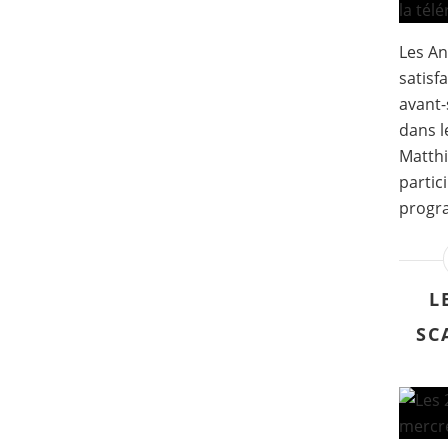
Les An
satisf
avant-
dans l
Matth
partic
progra
L
SC