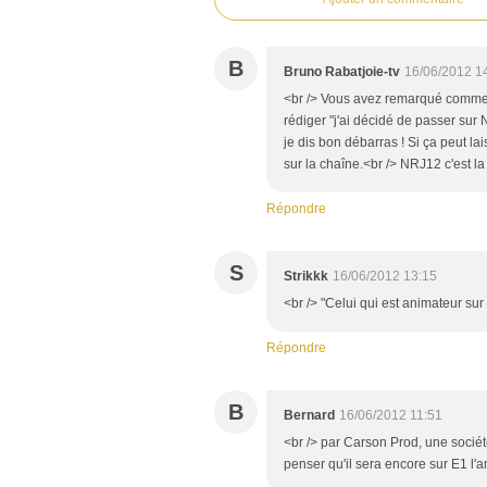
B
Bruno Rabatjoie-tv
16/06/2012 1
<br /> Vous avez remarqué comment 
rédiger "j'ai décidé de passer sur 
je dis bon débarras ! Si ça peut la
sur la chaîne.<br /> NRJ12 c'est l
Répondre
S
Strikkk
16/06/2012 13:15
<br /> "Celui qui est animateur sur T
Répondre
B
Bernard
16/06/2012 11:51
<br /> par Carson Prod, une société
penser qu'il sera encore sur E1 l'