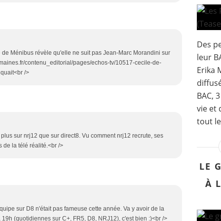
Des pe
e de Ménibus révèle qu'elle ne suit pas Jean-Marc Morandini sur
leur B
emaines.fr/contenu_editorial/pages/echos-tv/10517-cecile-de-
Erika 
quait<br />
diffus
BAC, 3
vie et
tout l
it plus sur nrj12 que sur direct8. Vu comment nrj12 recrute, ses
de la télé réalité.<br />
LE 
À 
équipe sur D8 n'était pas fameuse cette année. Va y avoir de la
19h (quotidiennes sur C+, FR5, D8, NRJ12), c'est bien :)<br />