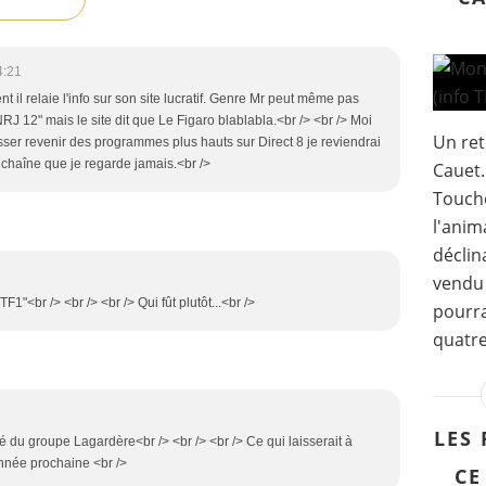
4:21
il relaie l'info sur son site lucratif. Genre Mr peut même pas
NRJ 12" mais le site dit que Le Figaro blablabla.<br /> <br /> Moi
Un ret
isser revenir des programmes plus hauts sur Direct 8 je reviendrai
a chaîne que je regarde jamais.<br />
Cauet.
Touche
l'anim
déclin
vendu 
F1"<br /> <br /> <br /> Qui fût plutôt...<br />
pourra
quatre
LES 
 ­du groupe ­Lagardère<br /> <br /> <br /> Ce qui laisserait à
année prochaine <br />
CE