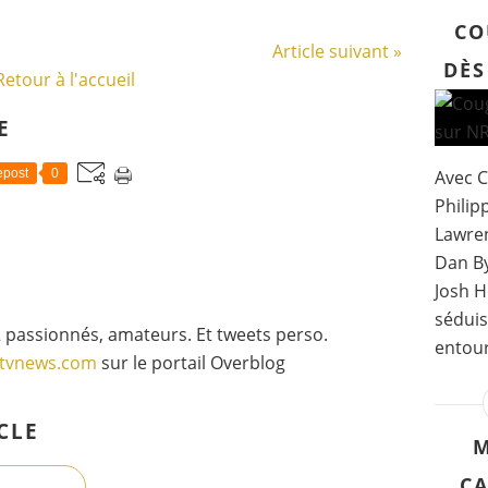
CO
Article suivant »
DÈS
Retour à l'accueil
E
Avec C
post
0
Philipp
Lawren
Dan By
Josh H
séduis
 passionnés, amateurs. Et tweets perso.
entour
gtvnews.com
sur le portail Overblog
CLE
M
CA