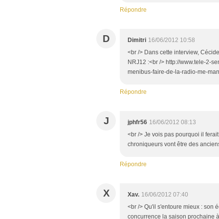
Répondre
D
Dimitri
16/06/2012 10:58
<br /> Dans cette interview, Cécid
NRJ12 :<br /> http://www.tele-2-s
menibus-faire-de-la-radio-me-man
Répondre
J
jphfr56
16/06/2012 08:13
<br /> Je vois pas pourquoi il fera
chroniqueurs vont être des anciens 
Répondre
X
Xav.
16/06/2012 07:40
<br /> Qu'il s'entoure mieux : son 
concurrence la saison prochaine à 