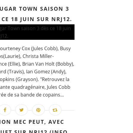
UGAR TOWN SAISON 3
 CE 18 JUIN SUR NRJ12.
ourteney Cox (Jules Cobb), Busy
s(Laurie), Christa Miller-
ce (Ellie), Brian Van Holt (Bobby),
rd (Travis), Ian Gomez (Andy),
opkins (Grayson). "Retrouvez la
ante quadragénaire, Jules Cobb
ée de sa bande de copains...
ON MEC PEUT, AVEC
UET SUR NRJ12 (INFO