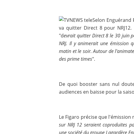
Selon Enguérand Re
va quitter Direct 8 pour NRJ12.
"d
evrait quitter Direct 8 le 30 juin
NRJ. Il y animerait une émission q
matin et le soir. Autour de l'anima
des prime times
".
De quoi booster sans nul doute
audiences en baisse pour la saison
Le Figaro précise que l'émission 
sur NRJ 12 seraient coproduites p
une société ­du groupe ­Lagardère En