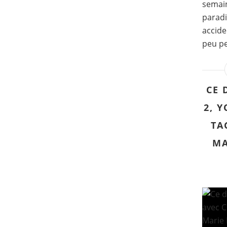
semain
paradi
accide
peu pe
CE 
2, 
TA
MA