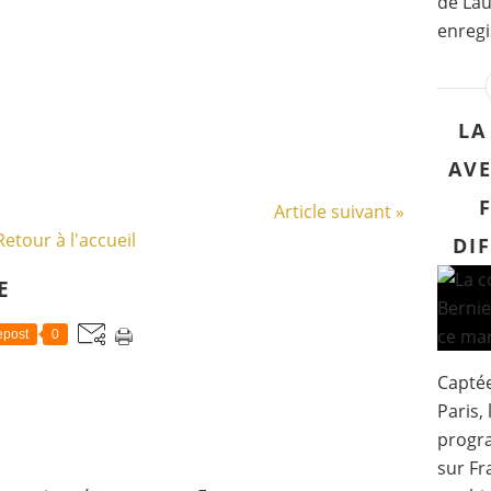
de Lau
enregi
LA
AVE
Article suivant »
Retour à l'accueil
DI
E
post
0
Captée
Paris, 
progr
sur Fr