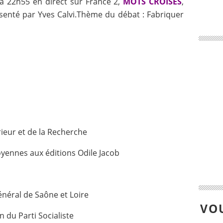
r à 22h55 en direct sur France 2,
MOTS CROISÉS
,
senté par Yves Calvi.Thème du débat : Fabriquer
ieur et de la Recherche
oyennes aux éditions Odile Jacob
énéral de Saône et Loire
VOU
n du Parti Socialiste