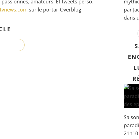
 passionnés, amateurs. Et tweets perso.
mythiq
gtvnews.com
sur le portail Overblog
par Ja
dans u
CLE
S
EN
L
R
Saison
paradis
21h10 