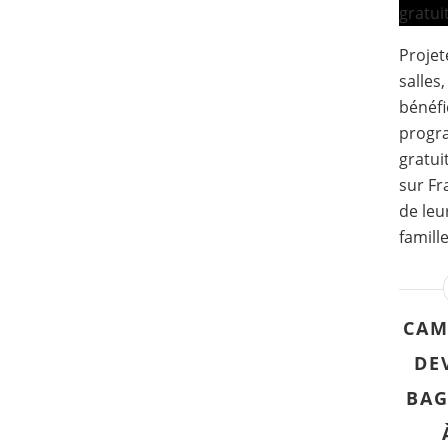
Projet
salles
bénéfi
progr
gratui
sur Fr
de leu
famille
CAM
DEV
BAG