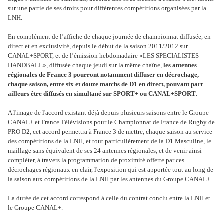
sur une partie de ses droits pour différentes compétitions organisées par la
LNH.
En complément de l’affiche de chaque journée de championnat diffusée, en
direct et en exclusivité, depuis le début de la saison 2011/2012 sur
CANAL+SPORT, et de l’émission hebdomadaire «LES SPECIALISTES
HANDBALL», diffusée chaque jeudi sur la même chaîne,
les antennes
régionales de France 3 pourront notamment diffuser en décrochage,
chaque saison, entre six et douze matchs de D1 en direct, pouvant part
ailleurs être diffusés en simultané sur SPORT+ ou CANAL+SPORT
.
A l'image de l'accord existant déjà depuis plusieurs saisons entre le Groupe
CANAL+ et France Télévisions pour le Championnat de France de Rugby de
PRO D2, cet accord permettra à France 3 de mettre, chaque saison au service
des compétitions de la LNH, et tout particulièrement de la D1 Masculine, le
maillage sans équivalent de ses 24 antennes régionales, et de venir ainsi
compléter, à travers la programmation de proximité offerte par ces
décrochages régionaux en clair, l'exposition qui est apportée tout au long de
la saison aux compétitions de la LNH par les antennes du Groupe CANAL+.
La durée de cet accord correspond à celle du contrat conclu entre la LNH et
le Groupe CANAL+.