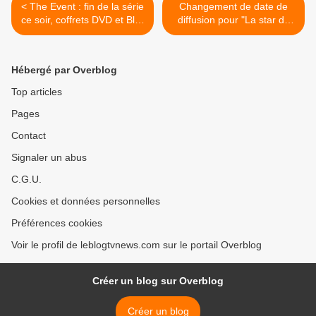
< The Event : fin de la série
Changement de date de
ce soir, coffrets DVD et Blu-
diffusion pour "La star de
Ray dès demain.
l'année". >
Hébergé par Overblog
Top articles
Pages
Contact
Signaler un abus
C.G.U.
Cookies et données personnelles
Préférences cookies
Voir le profil de leblogtvnews.com sur le portail Overblog
Créer un blog sur Overblog
Créer un blog