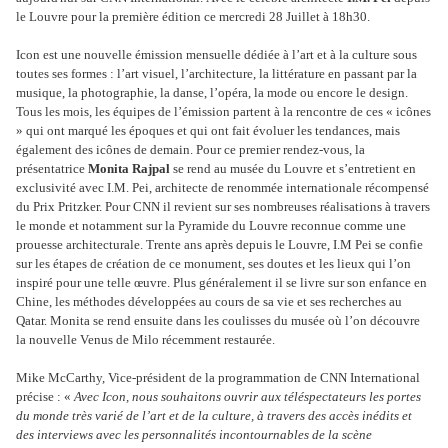
le Louvre pour la première édition ce mercredi 28 Juillet à 18h30.
Icon est une nouvelle émission mensuelle dédiée à l’art et à la culture sous
toutes ses formes : l’art visuel, l’architecture, la littérature en passant par la
musique, la photographie, la danse, l’opéra, la mode ou encore le design.
Tous les mois, les équipes de l’émission partent à la rencontre de ces « icônes
» qui ont marqué les époques et qui ont fait évoluer les tendances, mais
également des icônes de demain. Pour ce premier rendez-vous, la
présentatrice
Monita Rajpal
se rend au musée du Louvre et s’entretient en
exclusivité avec I.M. Pei, architecte de renommée internationale récompensé
du Prix Pritzker. Pour CNN il revient sur ses nombreuses réalisations à travers
le monde et notamment sur la Pyramide du Louvre reconnue comme une
prouesse architecturale. Trente ans après depuis le Louvre, I.M Pei se confie
sur les étapes de création de ce monument, ses doutes et les lieux qui l’on
inspiré pour une telle œuvre. Plus généralement il se livre sur son enfance en
Chine, les méthodes développées au cours de sa vie et ses recherches au
Qatar. Monita se rend ensuite dans les coulisses du musée où l’on découvre
la nouvelle Venus de Milo récemment restaurée.
Mike McCarthy, Vice-président de la programmation de CNN International
précise : «
Avec Icon, nous souhaitons ouvrir aux téléspectateurs les portes
du monde très varié de l’art et de la culture, à travers des accès inédits et
des interviews avec les personnalités incontournables de la scène