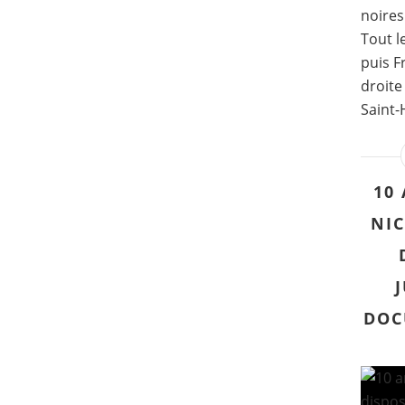
noires
Tout l
puis F
droite
Saint-
10
NIC
DOC