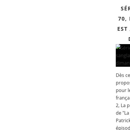
SÉ
70,
EST
Dès ce
propos
pour l
frança
2, La 
de "La
Patric
épisod