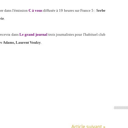
re dans l'émission
C à vous
diffusée à 19 heures sur France 5 :
Serbe
rie
.
 recevra dans
Le grand journal
trois journalistes pour l'habituel club
v Adams, Laurent Voulzy
.
Article suivant »