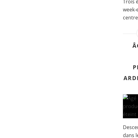
Trois 
week-e
centre
Â
P
ARDI
Descen
dans l