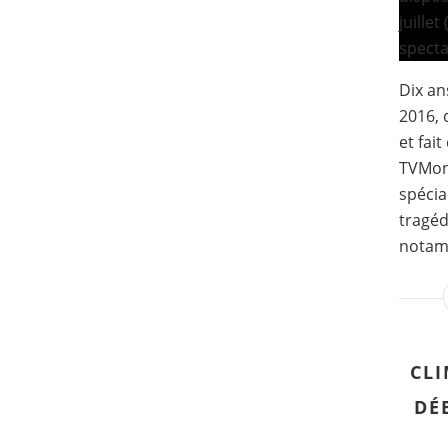
Dix ans
2016, 
et fai
TVMon
spécia
tragéd
notamm
CLI
DÉ