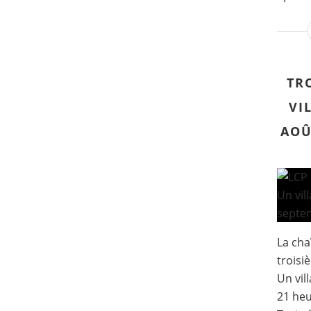
TR
VI
AOÛ
La cha
troisi
Un vil
21 heu