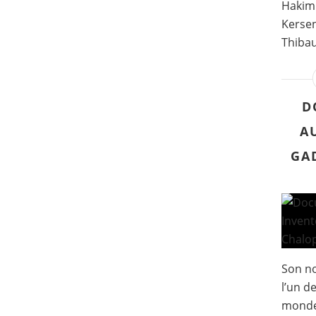
Hakim 
Kersen
Thibau
D
A
GAD
Son no
l’un d
monde