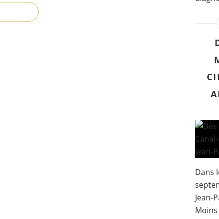
CI
A
Dans l
septem
Jean-P
Moins 