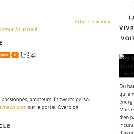
L
Article suivant »
VIVR
Retour à l'accueil
VOI
E
post
0
Du hau
qui ai
 passionnés, amateurs. Et tweets perso.
énergi
gtvnews.com
sur le portail Overblog
Mais G
d’en p
incura
CLE
diagno