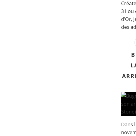
Créate
31 ou 
d’Or, 
des ad
B
L
ARR
Dans l
novem