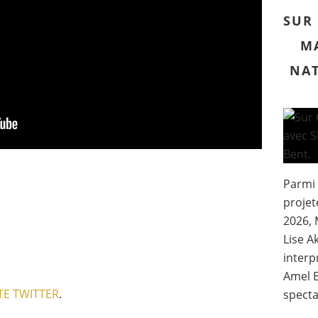
SUR 
MA
NAT
Parmi
projet
2026, 
Lise A
interp
Amel B
E TWITTER
.
specta