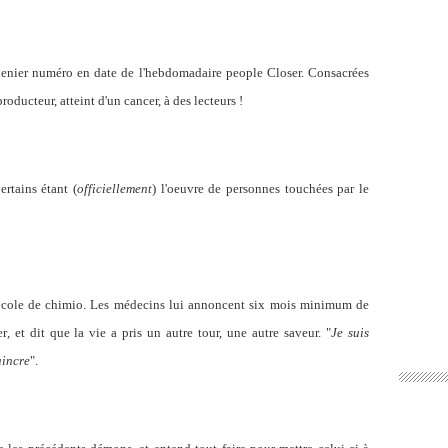
enier numéro en date de l'hebdomadaire people Closer. Consacrées
oducteur, atteint d'un cancer, à des lecteurs !
rtains étant (
officiellement
) l'oeuvre de personnes touchées par le
tocole de chimio. Les médecins lui annoncent six mois minimum de
er
,
et dit que la vie a pris un autre tour, une autre saveur. "
Je suis
aincre
".