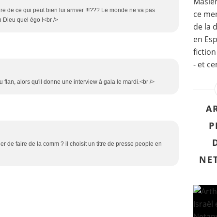
Masier
ire de ce qui peut bien lui arriver !!!??? Le monde ne va pas
ce merc
 Dieu quel égo !<br />
de la 
en Esp
fictio
- et ce
u flan, alors qu'il donne une interview à gala le mardi.<br />
A
P
r de faire de la comm ? il choisit un titre de presse people en
NE