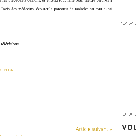
 les précédents démons, et entend tout faire pour mettre celui-ci à
re l'avis des médecins, écouter le parcours de malades est tout aussi
télévisions
WITTER
.
VOU
Article suivant »