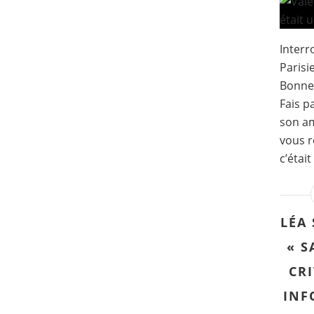
Interr
Parisi
Bonnet
Fais p
son am
vous r
c’étai
LÉA 
« S
CRI
INF