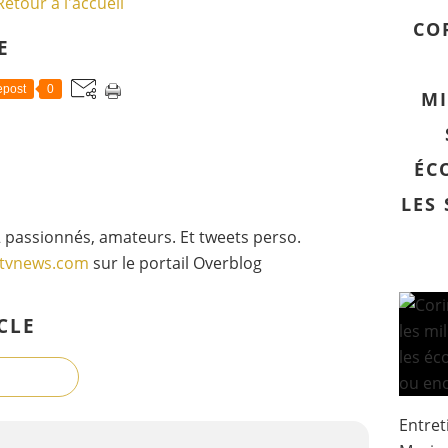
Retour à l'accueil
CO
E
post
0
MI
ÉC
LES
 passionnés, amateurs. Et tweets perso.
gtvnews.com
sur le portail Overblog
CLE
Entret