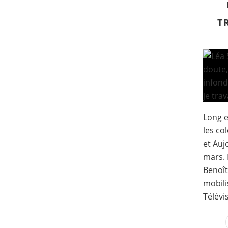
T
Long e
les co
et Auj
mars. 
Benoît
mobili
Télévi