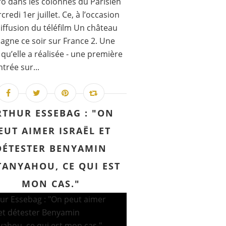
o dans les colonnes du Parisien
redi 1er juillet. Ce, à l’occasion
diffusion du téléfilm Un château
agne ce soir sur France 2. Une
n qu’elle a réalisée - une première
ntrée sur...
RTHUR ESSEBAG : "ON
EUT AIMER ISRAËL ET
DÉTESTER BENYAMIN
TANYAHOU, CE QUI EST
MON CAS."