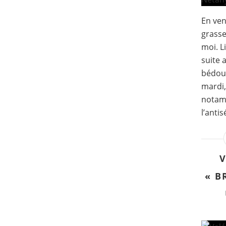
En ven
grasse
moi. L
suite 
bédoui
mardi,
notam
l’antis
V
« B