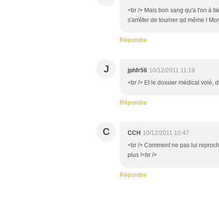
<br /> Mais bon sang qu'a t'on à fa
s'arrêter de tourner qd même ! Mon
Répondre
J
jphfr56
10/12/2011 11:19
<br /> Et le dossier médical volé, d
Répondre
C
CCH
10/12/2011 10:47
<br /> Comment ne pas lui reproche
plus !<br />
Répondre