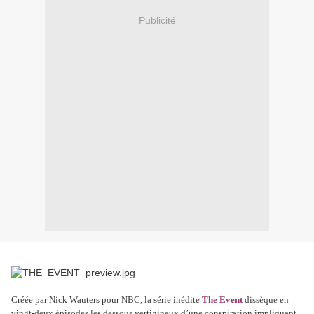
Publicité
Créée par Nick Wauters pour NBC, la série inédite
The Event
dissèque en
vingt-deux épisodes les dessous vertigineux d’une conspiration impliquant