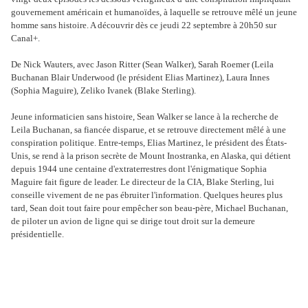
gouvernement américain et humanoïdes, à laquelle se retrouve mêlé un jeune
homme sans histoire. A découvrir dès ce jeudi 22 septembre à 20h50 sur
Canal+.
De Nick Wauters, avec Jason Ritter (Sean Walker), Sarah Roemer (Leila
Buchanan Blair Underwood (le président Elias Martinez), Laura Innes
(Sophia Maguire), Zeliko Ivanek (Blake Sterling).
Jeune informaticien sans histoire, Sean Walker se lance à la recherche de
Leila Buchanan, sa fiancée disparue, et se retrouve directement mêlé à une
conspiration politique. Entre-temps, Elias Martinez, le président des États-
Unis, se rend à la prison secrète de Mount Inostranka, en Alaska, qui détient
depuis 1944 une centaine d'extraterrestres dont l'énigmatique Sophia
Maguire fait figure de leader. Le directeur de la CIA, Blake Sterling, lui
conseille vivement de ne pas ébruiter l'information. Quelques heures plus
tard, Sean doit tout faire pour empêcher son beau-père, Michael Buchanan,
de piloter un avion de ligne qui se dirige tout droit sur la demeure
présidentielle.