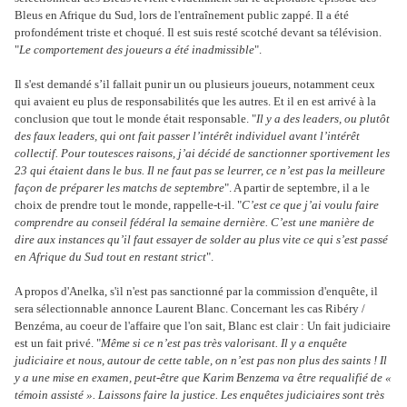
Bleus en Afrique du Sud, lors de l'entraînement public zappé. Il a été
profondément triste et choqué. Il est suis resté scotché devant sa télévision.
"
Le comportement des joueurs a été inadmissible
".
Il s'est demandé s’il fallait punir un ou plusieurs joueurs, notamment ceux
qui avaient eu plus de responsabilités que les autres. Et il en est arrivé à la
conclusion que tout le monde était responsable. "
Il y a des leaders, ou plutôt
des faux leaders, qui ont fait passer l’intérêt individuel avant l’intérêt
collectif. Pour toutesces raisons, j’ai décidé de sanctionner sportivement les
23 qui étaient dans le bus. Il ne faut pas se leurrer, ce n’est pas la meilleure
façon de préparer les matchs de septembre
". A partir de septembre, il a le
choix de prendre tout le monde, rappelle-t-il. "
C’est ce que j’ai voulu faire
comprendre au conseil fédéral la semaine dernière. C’est une manière de
dire aux instances qu’il faut essayer de solder au plus vite ce qui s’est passé
en Afrique du Sud tout en restant strict
".
A propos d'Anelka, s'il n'est pas sanctionné par la commission d'enquête, il
sera sélectionnable annonce Laurent Blanc. Concernant les cas Ribéry /
Benzéma, au coeur de l'affaire que l'on sait, Blanc est clair : Un fait judiciaire
est un fait privé. "
Même si ce n’est pas très valorisant. Il y a enquête
judiciaire et nous, autour de cette table, on n’est pas non plus des saints ! Il
y a une mise en examen, peut-être que Karim Benzema va être requalifié de «
témoin assisté ». Laissons faire la justice. Les enquêtes judiciaires sont très