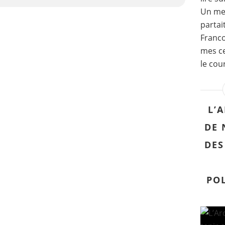
Un mes
partai
Franco
mes ce
le cou
L’
DE 
DES
POL