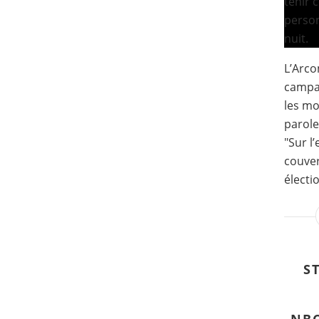
L’Arco
campag
les mo
parole
"Sur l
couve
électi
S