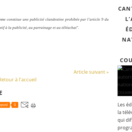
CAN
L
me constitue une publicité clandestine prohibée par l’article 9 du
if à la publicité, au parrainage et au téléachat
".
É
NA
COU
Article suivant »
Retour à l'accueil
E
Les éd
post
0
la tél
qui di
progr