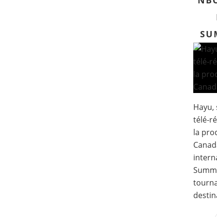
NBC
SU
Hayu, 
télé-r
la pr
Canad
intern
Summe
tourna
destina