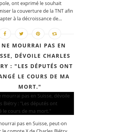
ole, ont exprimé le souhait
miser la couverture de la TNT afin
dapter à la décroissance de...
E NE MOURRAI PAS EN
SSE, DÉVOILE CHARLES
TRY : "LES DÉPUTÉS ONT
ANGÉ LE COURS DE MA
MORT."
mourrai pas en Suisse, peut-on
ur le compte X de Charles Biétry.