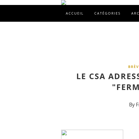
ACCUEIL
CATÉGORIES
AR
BRÈV
LE CSA ADRES
"FERM
By F