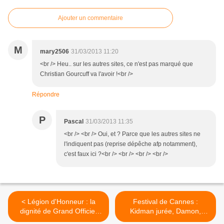
Ajouter un commentaire
M
mary2506
31/03/2013 11:20
<br /> Heu.. sur les autres sites, ce n'est pas marqué que
Christian Gourcuff va l'avoir !<br />
Répondre
P
Pascal
31/03/2013 11:35
<br /> <br /> Oui, et ? Parce que les autres sites ne
l'indiquent pas (reprise dépêche afp notamment),
c'est faux ici ?<br /> <br /> <br /> <br />
< Légion d'Honneur : la
Festival de Cannes :
dignité de Grand Officier
Kidman jurée, Damon,
pour Gisèle Casadesus et
Douglas et Timberlake sur