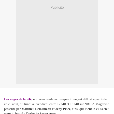
Publicité
Les anges de la télé
, nouveau rendez-vous quotidien, est diffusé à partir de
ce 29 août, du lundi au vendredi entre 17h40 et 18h40 sur NRJ12. Magazine
présenté par
Matthieu Delormeau et Jeny Priez
, ainsi que
Benoît
, ex Secret
story 4. Invité :
Zarko
de Secret story.