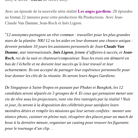
Avec un épisode de la nouvelle série réalité
Les anges gardiens
. 20 épisodes
au format 22 minutes pour cette production Ah Productions. Avec Jean-
Claude Van Damme, Jean-Roch et Inés Ligron.
"
12 anonymes partagent un rêve commun : travailler pour les plus grandes
stars de la planète. NRJ 12 va les aider en leur donnant une chance unique :
devenir pendant 10 jours les assistants personnels de Jean
-Claude Van
Damme
, star internationale,
Inés Ligron
, femme d’affaires à succès, et
Jean-
Roch
, roi de la nuit et chanteur/compositeur. Tous les trois ont démarré en
bas de l’échelle et ne doivent leur succès qu’à leur travail et leur
acharnement. Ils ont accepté de partager leur expérience personnelle pour
leur donner les clés de la réussite. Ils seront leurs Anges Gardiens.
De Singapour à Saint-Tropez en passant par Phuket et Bangkok, les 12
candidats seront séparés en 3 groupes de 4. Et ceux qui pensaient mener une
vie de rêve sous les projecteurs, vont vite être rattrapés par la réalité ! Nuit
et jour, ils seront à la disposition des célébrités pour satisfaire leurs
moindres désirs et remplir les missions qui leur seront confiées : monter une
séance photo, cuisiner en pleine nuit, récupérer des places pour un match de
boxe à la dernière minute, organiser un casting pour trouver les figurants
pour le tournage d’un clip…