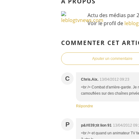
À PROPOS
Actu des médias par 2
Voir le profil de
leblo
COMMENTER CET ARTI
Ajouter un commentaire
C
Chris.Aix.
13/04/2012 09:23
<br /> Combat d'arrière-garde. Je 
camouflées sur des chaînes privée
Répondre
P
p&#039;tit lion 91
13/04/2012 09:
<br /> et quand un animateur TV fai