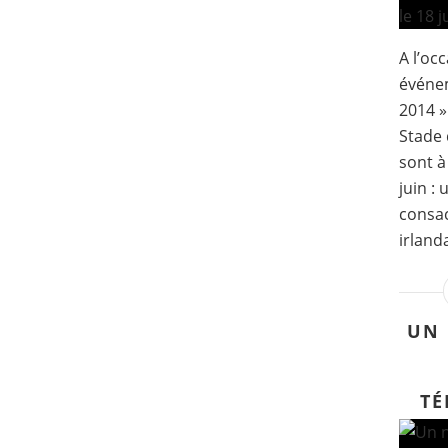
A l’oc
événe
2014 »
Stade 
sont à
juin :
consac
irlanda
UN 
TÉ