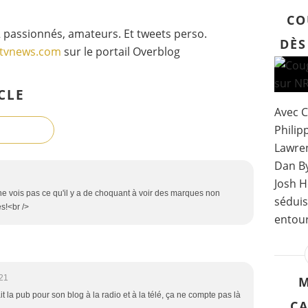
CO
 passionnés, amateurs. Et tweets perso.
DÈS
gtvnews.com
sur le portail Overblog
CLE
Avec C
Philipp
Lawren
Dan By
Josh H
ne vois pas ce qu'il y a de choquant à voir des marques non
séduis
s!<br />
entour
21
M
t la pub pour son blog à la radio et à la télé, ça ne compte pas là
CA