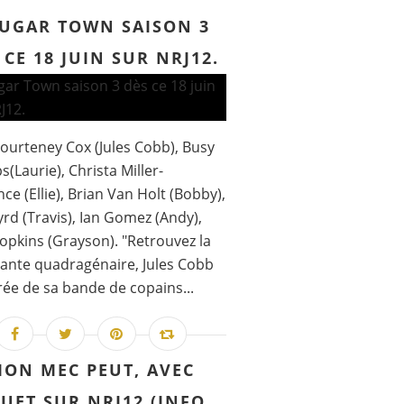
UGAR TOWN SAISON 3
 CE 18 JUIN SUR NRJ12.
ourteney Cox (Jules Cobb), Busy
s(Laurie), Christa Miller-
ce (Ellie), Brian Van Holt (Bobby),
rd (Travis), Ian Gomez (Andy),
opkins (Grayson). "Retrouvez la
ante quadragénaire, Jules Cobb
ée de sa bande de copains...
ON MEC PEUT, AVEC
UET SUR NRJ12 (INFO