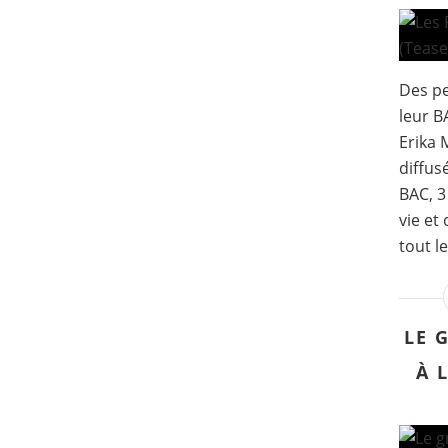
Des pe
leur B
Erika 
diffus
BAC, 3
vie et
tout l
LE 
À 