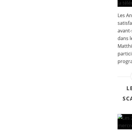
Les An
satisf
avant-
dans l
Matth
partic
progra
L
SC