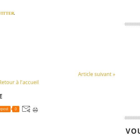
WITTER
.
Article suivant »
Retour à l'accueil
E
post
0
VOU