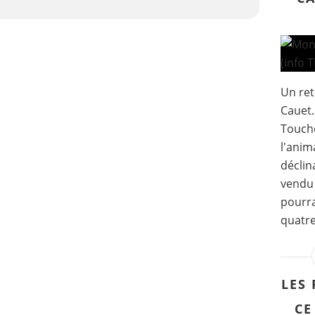
Un ret
Cauet.
Touche
l'anim
déclin
vendu 
pourra
quatre
LES 
CE