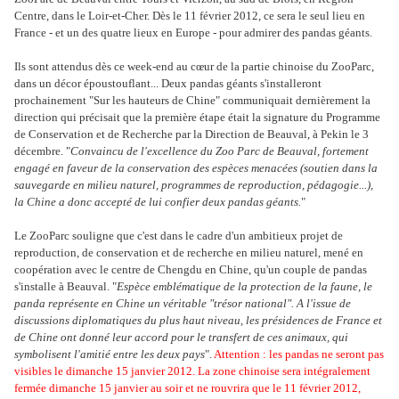
Centre, dans le Loir-et-Cher. Dès le 11 février 2012, ce sera le seul lieu en
France - et un des quatre lieux en Europe - pour admirer des pandas géants.
Ils sont attendus dès ce week-end au cœur de la partie chinoise du ZooParc,
dans un décor époustouflant... Deux pandas géants s'installeront
prochainement "Sur les hauteurs de Chine" communiquait dernièrement la
direction qui précisait que la première étape était la signature du Programme
de Conservation et de Recherche par la Direction de Beauval, à Pekin le 3
décembre. "
Convaincu de l'excellence du Zoo Parc de Beauval, fortement
engagé en faveur de la conservation des espèces menacées (soutien dans la
sauvegarde en milieu naturel, programmes de reproduction, pédagogie...),
la Chine a donc accepté de lui confier deux pandas géants.
"
Le ZooParc souligne que c'est dans le cadre d'un ambitieux projet de
reproduction, de conservation et de recherche en milieu naturel, mené en
coopération avec le centre de Chengdu en Chine, qu'un couple de pandas
s'installe à Beauval. "
Espèce emblématique de la protection de la faune, le
panda représente en Chine un véritable "trésor national". A l'issue de
discussions diplomatiques du plus haut niveau, les présidences de France et
de Chine ont donné leur accord pour le transfert de ces animaux, qui
symbolisent l'amitié entre les deux pays
".
Attention : les pandas ne seront pas
visibles le dimanche 15 janvier 2012. La zone chinoise sera intégralement
fermée dimanche 15 janvier au soir et ne rouvrira que le 11 février 2012,