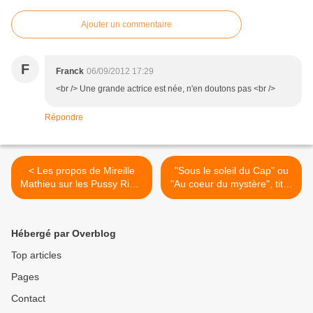
Ajouter un commentaire
F
Franck
06/09/2012 17:29
<br /> Une grande actrice est née, n'en doutons pas <br />
Répondre
< Les propos de Mireille
"Sous le soleil du Cap" ou
Mathieu sur les Pussy Riot :
"Au coeur du mystère", titre
interview tronquée.
de la saga réalisée par
Josée Dayan ? >
Hébergé par Overblog
Top articles
Pages
Contact