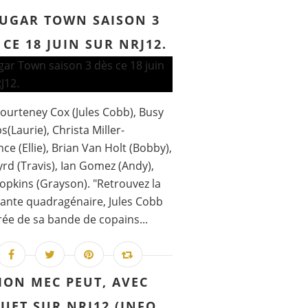
UGAR TOWN SAISON 3
 CE 18 JUIN SUR NRJ12.
ourteney Cox (Jules Cobb), Busy
s(Laurie), Christa Miller-
ce (Ellie), Brian Van Holt (Bobby),
rd (Travis), Ian Gomez (Andy),
opkins (Grayson). "Retrouvez la
ante quadragénaire, Jules Cobb
ée de sa bande de copains...
ON MEC PEUT, AVEC
UET SUR NRJ12 (INFO