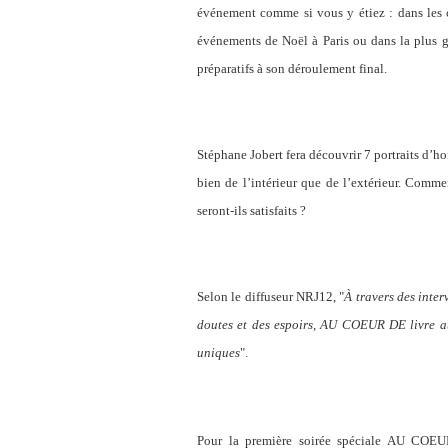
événement comme si vous y étiez : dans les 
événements de Noël à Paris ou dans la plus g
préparatifs à son déroulement final.
Stéphane Jobert fera découvrir 7 portraits d’
bien de l’intérieur que de l’extérieur. Comme
seront-ils satisfaits ?
Selon le diffuseur NRJ12, "
À travers des inter
doutes et des espoirs, AU COEUR DE livre aux
uniques
".
Pour la première soirée spéciale AU COE