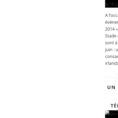
A l’oc
événe
2014 »
Stade 
sont à
juin :
consac
irlanda
UN 
TÉ