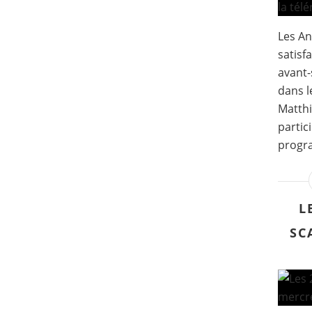
Les An
satisf
avant-
dans l
Matth
partic
progra
L
SC