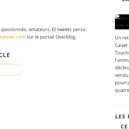
 passionnés, amateurs. Et tweets perso.
gtvnews.com
sur le portail Overblog
Un ret
Cauet.
Touche
CLE
l'anim
déclin
vendu 
pourra
quatre
LES 
CE