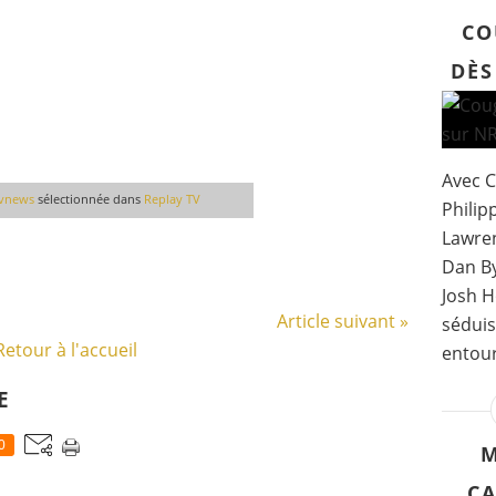
CO
DÈS
Avec C
tvnews
sélectionnée dans
Replay TV
Philipp
Lawren
Dan By
Josh H
Article suivant »
séduis
Retour à l'accueil
entour
E
0
M
CA