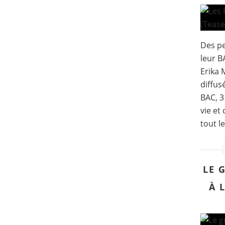
Des pe
leur B
Erika 
diffus
BAC, 3
vie et
tout l
LE 
À 