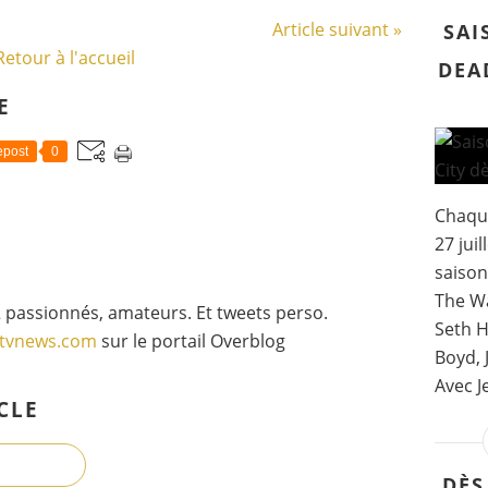
Article suivant »
SAI
Retour à l'accueil
DEAD
E
post
0
Chaque
27 jui
saison
The Wa
 passionnés, amateurs. Et tweets perso.
Seth H
gtvnews.com
sur le portail Overblog
Boyd, 
Avec J
CLE
DÈS