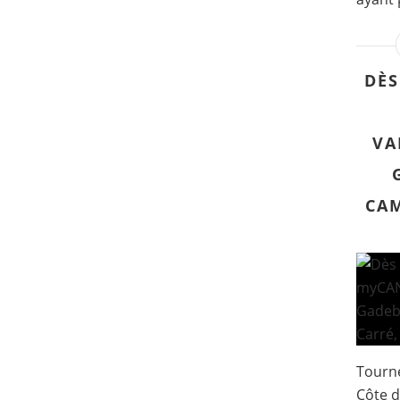
DÈS
VA
CAM
Tourné
Côte d