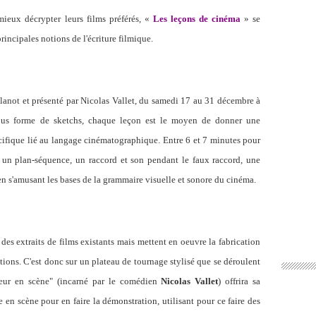
ieux décrypter leurs films préférés, «
Les leçons de cinéma
» se
principales notions de l'écriture filmique.
Blanot et présenté par Nicolas Vallet, du samedi 17 au 31 décembre à
ous forme de sketchs, chaque leçon est le moyen de donner une
écifique lié au langage cinématographique. E
ntre 6 et 7 minutes pour
 un plan-séquence, un raccord et son pendant le faux raccord, une
en s'amusant les bases de la grammaire visuelle et sonore du cinéma.
des extraits de films existants mais mettent en oeuvre la fabrication
ons. C'est donc sur un plateau de tournage stylisé que se déroulent
teur en scène" (incarné par le comédien
Nicolas Vallet
) offrira sa
 en scène pour en faire la démonstration, utilisant pour ce faire des