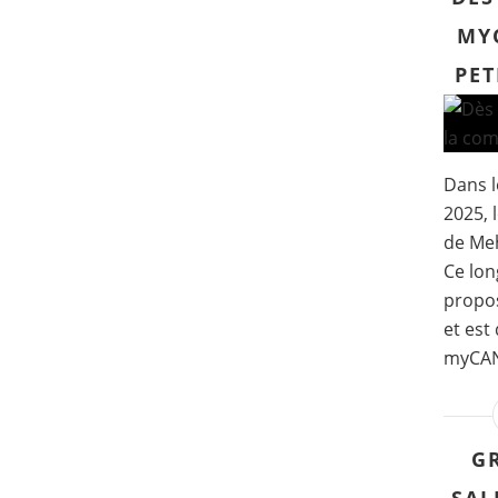
MY
PET
Dans l
2025, l
de Meh
Ce lon
propos
et est
myCANA
G