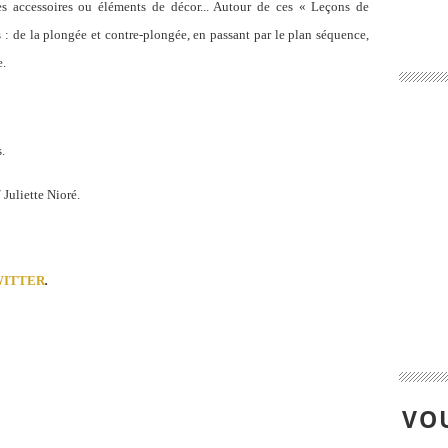
es accessoires ou éléments de décor... Autour de ces « Leçons de
: de la plongée et contre-plongée, en passant par le plan séquence,
e.
.
 Juliette Nioré.
WITTER
.
VOU