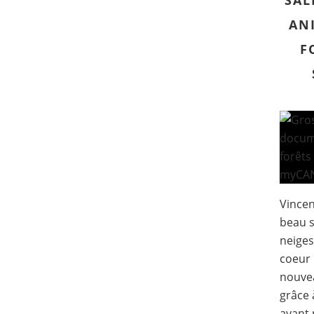
SAL
AN
F
Vincen
beau s
neiges
coeur 
nouveau
grâce 
ayant 