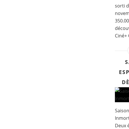
sorti 
novemb
350.00
découv
Ciné+ 
S
ES
DÈ
Saison
Inmort
Deux é