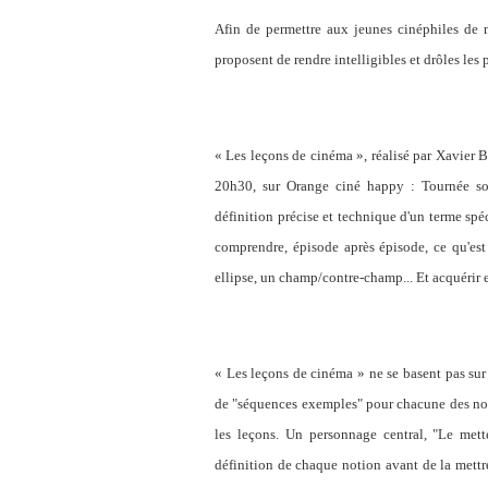
Afin de permettre aux jeunes cinéphiles de m
proposent de rendre intelligibles et drôles les 
« Les leçons de cinéma », réalisé par Xavier 
20h30, sur Orange ciné happy : Tournée s
définition précise et technique d'un terme sp
comprendre, épisode après épisode, ce qu'est
ellipse, un champ/contre-champ... Et acquérir 
« Les leçons de cinéma » ne se basent pas sur 
de "séquences exemples" pour chacune des noti
les leçons. Un personnage central, "Le met
définition de chaque notion avant de la mettre