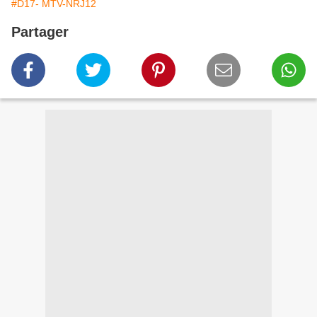
#D17- MTV-NRJ12
Partager