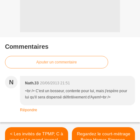
Commentaires
Ajouter un commentaire
N
Nath.33
20/06/2013 21:51
<br /> C'est un bosseur, contente pour lui, mais j'espère pour
lui qu'il sera dispensé défintiivement d'Ayem!<br />
Répondre
< Les invités de TPMP, C à
Regardez le court-métrage
vous et Le grand journal ce
Being Homer Simpson,