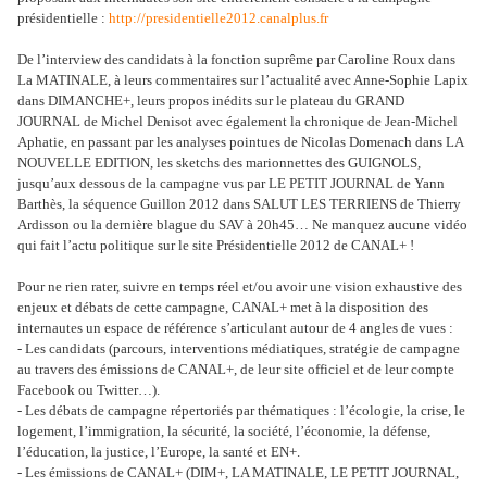
présidentielle :
http://presidentielle2012.canalplus.fr
De l’interview des candidats à la fonction suprême par Caroline Roux dans
La MATINALE, à leurs commentaires sur l’actualité avec Anne-Sophie Lapix
dans DIMANCHE+, leurs propos inédits sur le plateau du GRAND
JOURNAL de Michel Denisot avec également la chronique de Jean-Michel
Aphatie, en passant par les analyses pointues de Nicolas Domenach dans LA
NOUVELLE EDITION, les sketchs des marionnettes des GUIGNOLS,
jusqu’aux dessous de la campagne vus par LE PETIT JOURNAL de Yann
Barthès, la séquence Guillon 2012 dans SALUT LES TERRIENS de Thierry
Ardisson ou la dernière blague du SAV à 20h45… Ne manquez aucune vidéo
qui fait l’actu politique sur le site Présidentielle 2012 de CANAL+ !
Pour ne rien rater, suivre en temps réel et/ou avoir une vision exhaustive des
enjeux et débats de cette campagne, CANAL+ met à la disposition des
internautes un espace de référence s’articulant autour de 4 angles de vues :
- Les candidats (parcours, interventions médiatiques, stratégie de campagne
au travers des émissions de CANAL+, de leur site officiel et de leur compte
Facebook ou Twitter…).
- Les débats de campagne répertoriés par thématiques : l’écologie, la crise, le
logement, l’immigration, la sécurité, la société, l’économie, la défense,
l’éducation, la justice, l’Europe, la santé et EN+.
- Les émissions de CANAL+ (DIM+, LA MATINALE, LE PETIT JOURNAL,