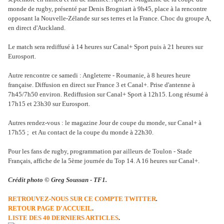
monde de rugby, présenté par Denis Brogniart à 9h45, place à la rencontre
opposant la Nouvelle-Zélande sur ses terres et la France. Choc du groupe A,
en direct d'Auckland.
Le match sera rediffusé à 14 heures sur Canal+ Sport puis à 21 heures sur
Eurosport.
Autre rencontre ce samedi : Angleterre - Roumanie, à 8 heures heure
française. Diffusion en direct sur France 3 et Canal+. Prise d'antenne à
7h45/7h50 environ. Rediffusion sur Canal+ Sport à 12h15. Long résumé à
17h15 et 23h30 sur Eurosport.
Autres rendez-vous : le magazine Jour de coupe du monde, sur Canal+ à
17h55 ; et Au contact de la coupe du monde à 22h30.
Pour les fans de rugby, programmation par ailleurs de Toulon - Stade
Français, affiche de la 5ème journée du Top 14. A 16 heures sur Canal+.
Crédit photo © Greg Soussan - TF1.
RETROUVEZ-NOUS SUR CE COMPTE TWITTER
.
RETOUR PAGE D'ACCUEIL
.
LISTE DES 40 DERNIERS ARTICLES
.