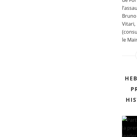
de For
l’assa
Bruno 
Vitari,
(consu
le Main
HEB
P
HIS