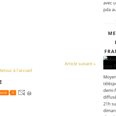
avec u
pda au
ME
FRA
Article suivant »
Retour à l'accueil
Moyenn
E
télésp
demi-f
post
0
diffus
21h su
dimanc