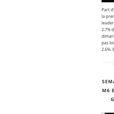
Part d
la pre
leader
2.7% d
dimanc
pas lo
2.6%. 
SEM
M6 
G