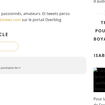
d'audi
 passionnés, amateurs. Et tweets perso.
gtvnews.com
sur le portail Overblog
T
POU
CLE
BOY
ISAB
 prochaine<br />
Pour l