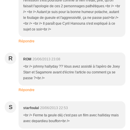
l'émission s'est poursuivi comme si rien n'était, pire, qu'on
faisait l'apologie de ces 2 personnages pathétiques.<br /> <br
/> <br /> Autant je suis pour la bonne humeur potache, autant
le foutage de gueule et l'aggressivité, ça ne passe pas!<br />
<br /> <br /> Il paraît que Cyril Hanouna s'est expliqué à ce
sujet ce soir<br />
Répondre
R
ROM
20/06/2013 23:08
<br /> johnny hallyday ?? Vous avez assisté à l'apéro de Joey
Starr et Sagamore avant d'écrire l'article ou comment ça se
passe ?<br />
Répondre
S
starfoulal
20/06/2013 22:53
<br /> Ferme ta geule déj c'est pas un film avec halliday mais
avec depardieu bouffon<br />