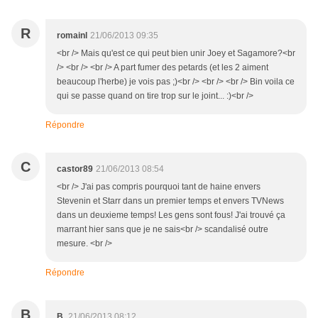
R
romainl
21/06/2013 09:35
<br /> Mais qu'est ce qui peut bien unir Joey et Sagamore?<br
/> <br /> <br /> A part fumer des petards (et les 2 aiment
beaucoup l'herbe) je vois pas ;)<br /> <br /> <br /> Bin voila ce
qui se passe quand on tire trop sur le joint... :)<br />
Répondre
C
castor89
21/06/2013 08:54
<br /> J'ai pas compris pourquoi tant de haine envers
Stevenin et Starr dans un premier temps et envers TVNews
dans un deuxieme temps! Les gens sont fous! J'ai trouvé ça
marrant hier sans que je ne sais<br /> scandalisé outre
mesure. <br />
Répondre
B
B.
21/06/2013 08:12