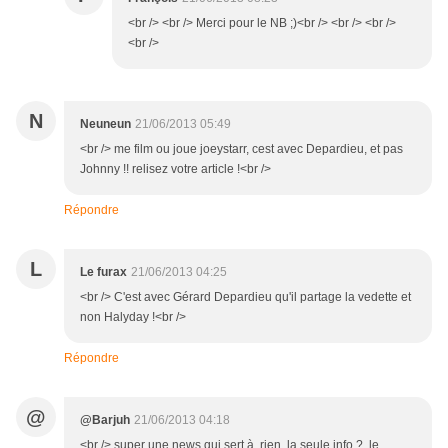
<br /> <br /> Merci pour le NB ;)<br /> <br /> <br />
<br />
N
Neuneun
21/06/2013 05:49
<br /> me film ou joue joeystarr, cest avec Depardieu, et pas
Johnny !! relisez votre article !<br />
Répondre
L
Le furax
21/06/2013 04:25
<br /> C'est avec Gérard Depardieu qu'il partage la vedette et
non Halyday !<br />
Répondre
@
@Barjuh
21/06/2013 04:18
<br /> super une news qui sert à rien, la seule info ? le