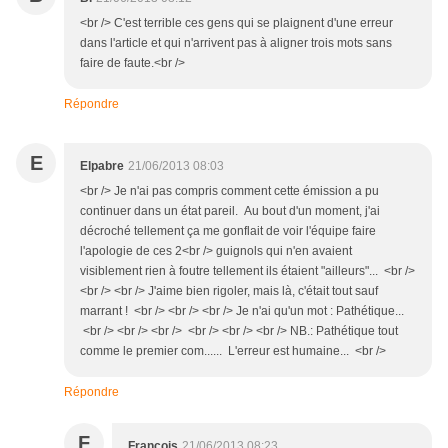
<br /> C'est terrible ces gens qui se plaignent d'une erreur
dans l'article et qui n'arrivent pas à aligner trois mots sans
faire de faute.<br />
Répondre
E
Elpabre
21/06/2013 08:03
<br /> Je n'ai pas compris comment cette émission a pu
continuer dans un état pareil. Au bout d'un moment, j'ai
décroché tellement ça me gonflait de voir l'équipe faire
l'apologie de ces 2<br /> guignols qui n'en avaient
visiblement rien à foutre tellement ils étaient "ailleurs"... <br />
<br /> <br /> J'aime bien rigoler, mais là, c'était tout sauf
marrant ! <br /> <br /> <br /> Je n'ai qu'un mot : Pathétique...
<br /> <br /> <br /> <br /> <br /> <br /> NB.: Pathétique tout
comme le premier com...... L'erreur est humaine... <br />
Répondre
F
François
21/06/2013 08:23