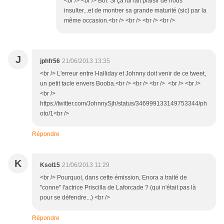
<br /> <br /> Bof. Si ça lui fait plaisir de nous
insulter...et de montrer sa grande maturité (sic) par la
même occasion.<br /> <br /> <br /> <br />
J
jphfr56
21/06/2013 13:35
<br /> L'erreur entre Halliday et Johnny doit venir de ce tweet,
un petit tacle envers Booba.<br /> <br /> <br /> <br /> <br />
<br />
https://twitter.com/JohnnySjh/status/346999133149753344/ph
oto/1<br />
Répondre
K
Ksol15
21/06/2013 11:29
<br /> Pourquoi, dans cette émission, Enora a traité de
"conne" l'actrice Priscilla de Laforcade ? (qui n'était pas là
pour se défendre...) <br />
Répondre