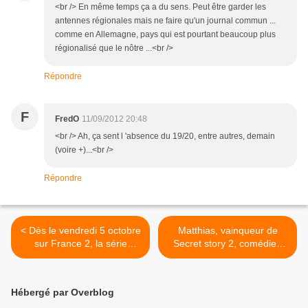
<br /> En même temps ça a du sens. Peut être garder les
antennes régionales mais ne faire qu'un journal commun ...
comme en Allemagne, pays qui est pourtant beaucoup plus
régionalisé que le nôtre ...<br />
Répondre
F
FredO
11/09/2012 20:48
<br /> Ah, ça sent l 'absence du 19/20, entre autres, demain
(voire +)...<br />
Répondre
< Dès le vendredi 5 octobre
Matthias, vainqueur de
sur France 2, la série
Secret story 2, comédien
française inédite Caïn.
dans Hollywood girls dès ce
soir (Vidéo). >
Hébergé par Overblog